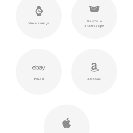
Чанти и
Часовници
аксесоари
Ибей
Амазон