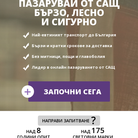
ПАЗАРУВАЙ OT САЩ
БЪРЗО, ЛЕСНО
И СИГУРНО
Най-евтиният транспорт до България
Бързи и кратки срокове за доставка
Без митници, пощи и главоболия
Лидер в онлайн пазаруването от САЩ
ЗАПОЧНИ СЕГА
НАПРАВИ ЗАПИТВАНЕ
8
175
НАД
НАД
ГОДИНИ ОПИТ
СВЕТОВНИ МАРКИ