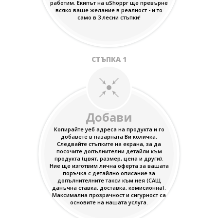
работим. Екипът на uShoppr ще превърне
всяко ваше желание в реалност - и то
само в 3 лесни стъпки!
СТЪПКА 1
Добави
Копирайте уеб адреса на продукта и го
добавете в пазарната Ви количка.
Следвайте стъпките на екрана, за да
посочите допълнителни детайли към
продукта (цвят, размер, цена и други).
Ние ще изготвим лична оферта за вашата
поръчка с детайлно описание за
допълнителните такси към нея (САЩ
данъчна ставка, доставка, комисионна).
Максимална прозрачност и сигурност са
основите на нашата услуга.