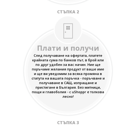
СТЪПКА 2
Плати и получи
След получаване на офертата, платете
крайната сума по банков път, в брой или
по друг удобен за вас начин. Ние ще
поръчаме желания продукт от ваше име
и ще ви уведомим за всяка промяна в
статута на вашата поръчка - поръчване и
получаване в САЩ, изпращане и
пристигане в България. Без митници,
пощи и главоболия - с uShoppr е толкова
лесно!
СТЪПКА 3