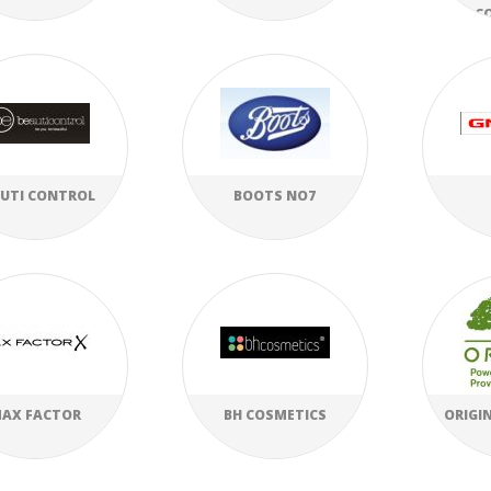
C
UTI CONTROL
BOOTS NO7
AX FACTOR
BH COSMETICS
ORIGI