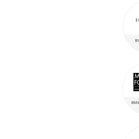
B
MAK