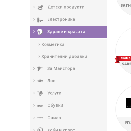
BATH
Детски продукти
Електроника
Здраве и красота
Козметика
Хранителни добавки
PROMO
SAKS
За Майстора
Лов
Услуги
Обувки
Очила
NY
Хоби и спорт