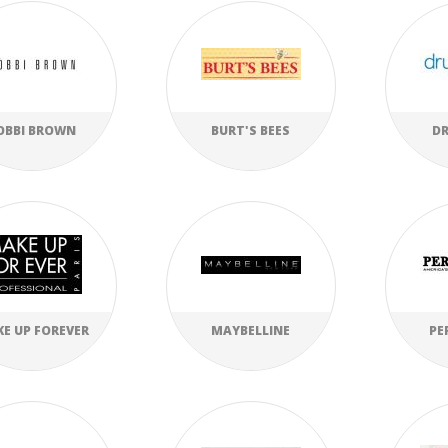
OBBI BROWN
BURT'S BEES
D
E UP FOREVER
MAYBELLINE
PE