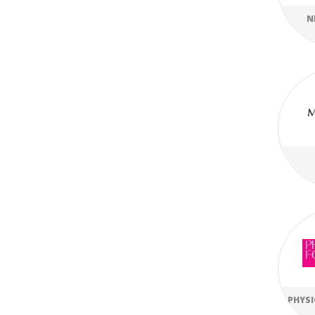
N
PHYS