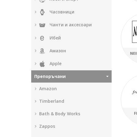
Часовници
Чанти и аксесоари
Ибей
Амазон
NE
Apple
Препоръчани
Amazon
Timberland
F
Bath & Body Works
Zappos