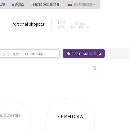
ция
Вход
Facebook Вход
Български
Вижте
Personal shopper
Количката
Добави в количката