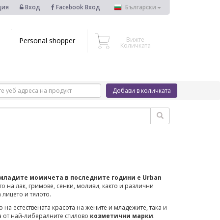
ция
Вход
Facebook Вход
Български
Вижте
Personal shopper
Количката
Добави в количката
младите момичета в последните години е Urban
 на лак, гримове, сенки, моливи, както и различни
 лицето и тялото.
о на естествената красота на жените и младежите, така и
на от най-либералните стилово
козметични марки
.