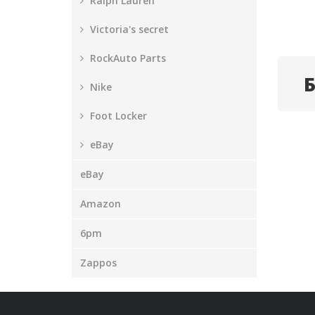
Ralph Lauren
Victoria's secret
RockAuto Parts
Nike
Foot Locker
eBay
eBay
Amazon
6pm
Zappos