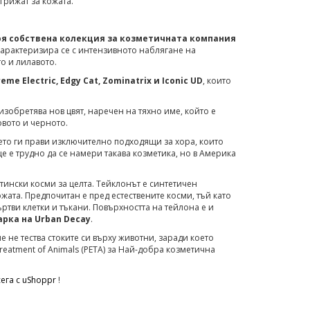
грижат за кожата.
оя собствена колекция за козметичната компания
. Характеризира се с интензивното наблягане на
о и лилавото.
eme Electric, Edgy Cat, Zominatrix и Iconic UD
, които
изобретява нов цвят, наречен на тяхно име, който е
вото и черното.
което ги прави изключително подходящи за хора, които
ще е трудно да се намери такава козметика, но в Америка
тински косми за целта. Тейклонът е синтетичен
жата. Предпочитан е пред естествените косми, тъй като
ртви клетки и тъкани. Повърхността на тейлона е и
арка на Urban Decay
.
че не тества стоките си върху животни, заради което
 Treatment of Animals (PETA) за Най-добра козметична
ега с uShoppr
!