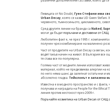
различни допълнителни съставки, които да се 
Певицата от No Doubt,
Гуен Стефани има св
Urban Decay
, която се казва UD Gwen Stefani
червеното, тъмносиньото, цикламеното, сивот
Сред другите линии на бранда са
Naked, Supr
могат да бъдат
поръчани и доставени от САЩ
.
Любопитен факт е, че през 1995 г. компанията 
получен чрез комбиниране на малинено розо
Част от продуктите на Urban Decay са веган, 
водят такъв начин на живот. В България все о
тя става все по-популярна.
Голяма част от модните линии използват живо
материал, който не предизвиква алергии на ко
по него няма шанс да залепнат остатъчни и мъ
абсолютно гладка.
Тейклонът е запазена м
Известна е в модното пространство и с факта, 
получава и наградата на People for the Ethical
линия против жестокост през 2009 г.
Поръчайте козметика на Urban Decan от САЩ с