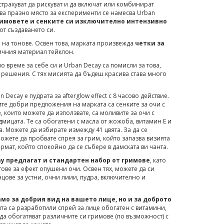
страхуват да рискуват и да включат или комбинират
ва празно място за експерименти се намесва Urban
римовете и сенките си изключително интензивно
от създаването си.
 на тонове. Освен това, марката произвежда
четки за
тичния материал тейклон.
 време за себе си и Urban Decay са помисли за това,
 решения. С тях мисията да бъдеш красива става много
cay е пудрата за afterglow effect с 8 часово действие.
те добри предложения на марката са сенките за очи с
е
, които можете да използвате, са моливите за очи с
дмицата. Те са обогатени с масла от жожоба, витамин Е и
 Можете да избирате измежду 41 цвята. За да се
ожете да пробвате спрея за грим, който запазва визията
рмат, който спокойно да се събере в дамската ви чанта.
ay предлагат и стандартен набор от гримове
, като
ове за ефект опушени очи. Освен тях, можете да си
нцове за устни, очни лиии, пудра, включително и
амо за добрия вид на вашето лице, но и за доброто
та са разработили спрей за лице обогатен с витамини,
да обогатяват различните си гримове (по възможност) с