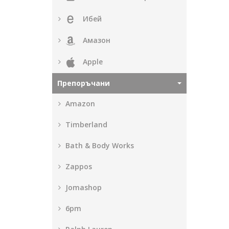
Ибей
Амазон
Apple
Препоръчани
Amazon
Timberland
Bath & Body Works
Zappos
Jomashop
6pm