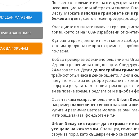
Повечето от големите имена в индустрията се 
неконвенционални и абстрактни стилове. В то
Decay. Марката
използва гримовете си в г
ЗГЛЕДАЙ МАГАЗИНА
бежовия цвят
, което е техен трейдмарк още 
Колекциите им винаги включват крещяща игра
грим
, които са на 100% изработени от синте
ПРАВИ ЗАПИТВАНЕ
В днешно време, жените нямат много свободно
като им предлгата не просто гримове, а добри
КАК ДА ПОРЪЧАМ
по-лесна.
Добър пример за ефективно решение на Urban De
Идеално решение за нощно парти. Сред други
24-часов ефект. Други
дълготрайни гримов
трайност от 24 часа в денонощието, 7 дни в се
памучно масло за по-добро усешане на кожата.
задържи резултатът от вашия грим по-дълго, м
ви за повече време. Предлага се и в джобен фо
Освен такива експресни решения,
Urban Dec
например
палитри от сенки
в различни цвет
купите и различни цветове моливи за очи, гла
матираща такава, фондьотен и т.н.
Urban Decay се стараят да се грижат не с
усещане на кожата ви.
С тази цел, компания
серум за пори, като същевременно се стараят 