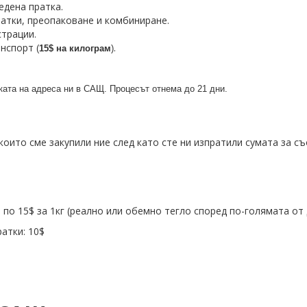
едена пратка.
атки, преопаковане и комбиниране.
страции.
анспорт
.
(
15$ на килограм
)
ката на адреса ни в САЩ. Процесът отнема до 21 дни.
които сме закупили ние след като сте ни изпратили сумата за с
е по 15$ за 1кг (реално или обемно тегло според по-голямата от
ратки: 10$