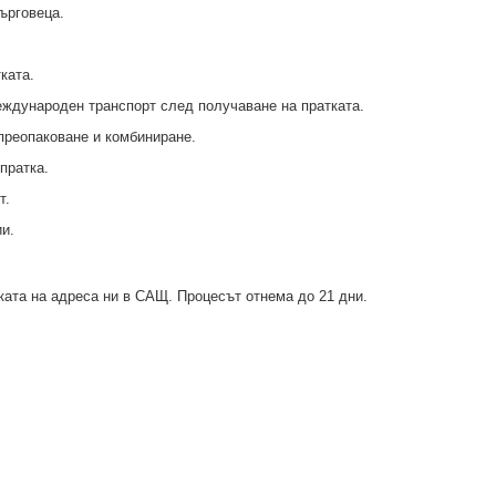
търговеца.
ката.
еждународен транспорт след получаване на пратката.
преопаковане и комбиниране.
пратка.
т.
и.
ката на адреса ни в САЩ. Процесът отнема до 21 дни.