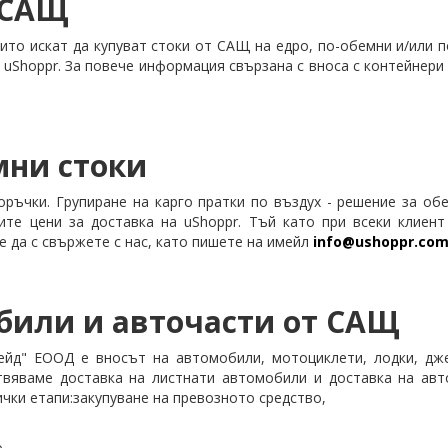
 САЩ
ито искат да купуват стоки от САЩ на едро, по-обемни и/или п
а uShoppr. За повече информация свързана с вноса с контейне
мни стоки
оръчки. Групиране на карго пратки по въздух - решение за об
те цени за доставка на uShoppr. Тъй като при всеки клиен
е да с свържете с нас, като пишете на имейл
info@ushoppr.co
били и авточасти от САЩ
йд" ЕООД е вносът на автомобили, мотоциклети, лодки, дже
вяваме доставка на листнати автомобили и доставка на авт
чки етапи:закупуване на превозното средство,
о,