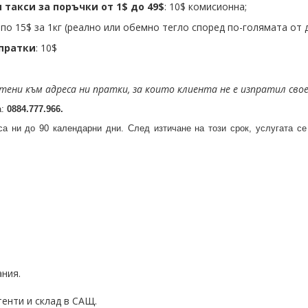
такси за поръчки от 1$ до 49$
: 10$ комисионна;
е по 15$ за 1кг (реално или обемно тегло според по-голямата от 
 пратки
: 10$
тени към адреса ни пратки, за които клиента не е изпратил св
а:
0884.777.966​
.
а ни до 90 календарни дни. След изтичане на този срок, услугата се 
ния.
енти и склад в САЩ.