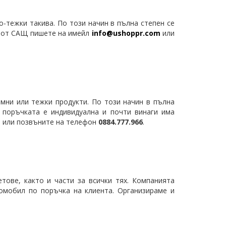
о-тежки такива. По този начин в пълна степен се
ри от САЩ пишете на имейл
info@ushoppr.com
или
емни или тежки продукти. По този начин в пълна
т поръчката е индивидуална и почти винаги има
m
или позвъните на телефон
0884.777.966​
.
тове, както и части за всички тях. Компанията
омобил по поръчка на клиента. Организираме и