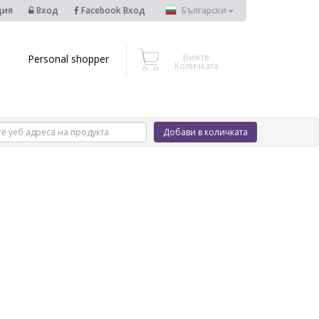
ция
Вход
Facebook Вход
Български
Вижте
Personal shopper
Количката
Добави в количката