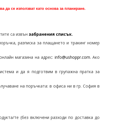
ва да се използват като основа за планиране.
ктите са извън
забранения списък
.
оръчка, разписка за плащането и тракинг номер
 онлайн магазина на адрес:
info@ushoppr.com
. Ако
истема и да я подготвим в групажна пратка за
олучаване на поръчката: в офиса ни в гр. София в
одукта/те (без включени разходи по доставка до