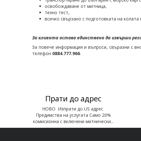
освобождаване от митница,
техно тест,
всичко свързано с подготовката на колата 
За клиента остава единствено да извърши рег
За повече информация и въпроси, свъразни с вн
телефон
0884.777.966
.​
Прати до адрес
НОВО Изпрати до US адрес
Предимства на услугата Само 20%
комисионна с включени митнически...