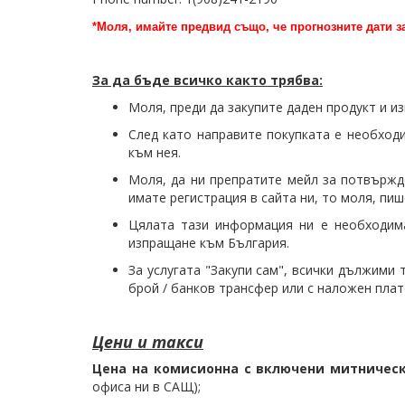
*Моля, имайте предвид също, че прогнозните дати за
За да бъде всичко както трябва:
Моля, преди да закупите даден продукт и и
След като направите покупката е необход
към нея.
Моля, да ни препратите мейл за потвържде
имате регистрация в сайта ни, то моля, пи
Цялата тази информация ни е необходима
изпращане към България.
За услугата "Закупи сам", всички дължими 
брой / банков трансфер или с наложен плат
Цени и такси
Цена на комисионна с включени митническ
офиса ни в САЩ);