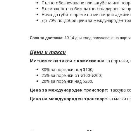
Пълно обезпечаване при загубена или повр
Възможност за безплатно складиране на пр
Няма да губите време по митници и админи
До 70% по-добри цени за международен тр
Срок за доставка:
10-14 дни след получаване на поръч
Цени и такси
Митнически такси с комисионна
за поръчки, 
30% за поръчки под $100;
25% за поръчки от $100-$200;
20% за поръчки над $200.
Цена за международен транспорт
: таксува с
Цена на международен транспорт
за малки п