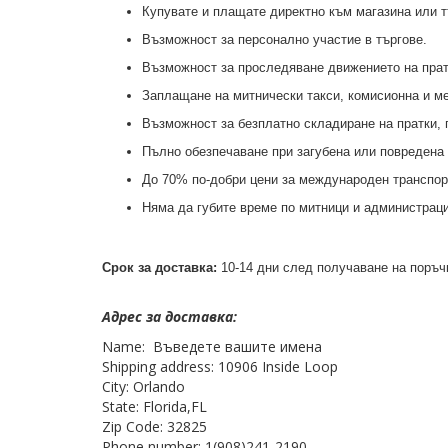
Купувате и плащате директно към магазина или 
Възможност за персонално участие в търгове.
Възможност за проследяване движението на прат
Заплащане на митнически такси, комисионна и м
Възможност за безплатно складиране на пратки, 
Пълно обезпечаване при загубена или повредена 
До 70% по-добри цени за международен транспор
Няма да губите време по митници и администраци
Срок за доставка:
10-14 дни след получаване на поръч
Адрес за доставка:
Name: Въведете вашите имена
Shipping address: 10906 Inside Loop
City: Orlando
State: Florida,FL
Zip Code: 32825
Phone number: 1(908)241-2190