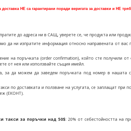
 доставка НЕ са гарантирани поради веригата за доставки и НЕ тряб
зпратите до адреса ни в САЩ, уверете се, че продукта или проду
имо да ни изпратите информация относно направената от вас п
ние на поръчката (order confirmation), който сте получили от
шете от нея или използвайте същия имейл.
, за да можем да заведем поръчката под номер в нашата с
такси по доставката и ползване на услугата, се заплащат при п
еж (ЕКОНТ).
и такси за поръчки над 50$
: 20% от себестойността на пр