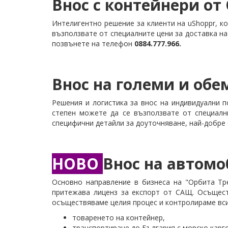
Внос с контейнери от
Интелигентно решение за клиенти на uShoppr, ко
възползвате от специалните цени за доставка н
позвънете на телефон
0884.777.966​.
Внос на големи и обе
Решения и логистика за внос на индивидуални п
степен можете да се възползвате от специални
специфични детайли за доуточняване, най-добре 
НОВО
Внос на автомо
Основно направление в бизнеса нa "Орбита Тре
притежава лиценз за експорт от САЩ. Осъщест
осъществяваме целия процес и контролираме вси
товаренето на контейнер,
транспортиране до България с морско карг