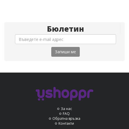
Бюлетин
Запиши ме
За нас
FAQ
Обратна връзка
Контакти