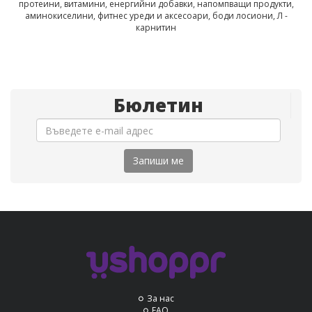
протеини, витамини, енергийни добавки, напомпващи продукти,
аминокиселини, фитнес уреди и аксесоари, боди лосиони, Л -
карнитин
Бюлетин
Запиши ме
За нас
FAQ