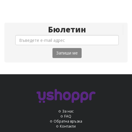
Бюлетин
Запиши ме
За нас
FAQ
Обратна връзка
Контакти