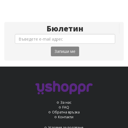
Бюлетин
Запиши ме
За нас
FAQ
Обратна връзка
Контакти
Условия за ползване