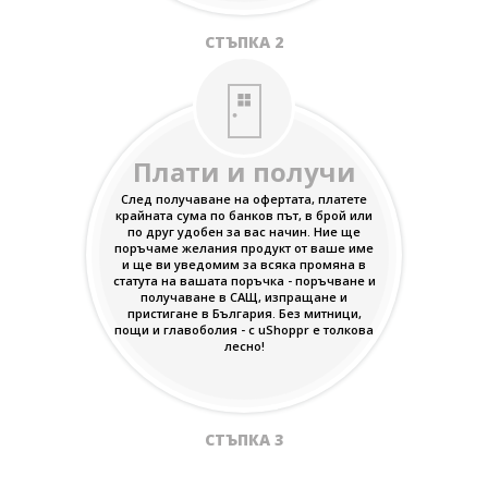
СТЪПКА 2
Плати и получи
След получаване на офертата, платете
крайната сума по банков път, в брой или
по друг удобен за вас начин. Ние ще
поръчаме желания продукт от ваше име
и ще ви уведомим за всяка промяна в
статута на вашата поръчка - поръчване и
получаване в САЩ, изпращане и
пристигане в България. Без митници,
пощи и главоболия - с uShoppr е толкова
лесно!
СТЪПКА 3