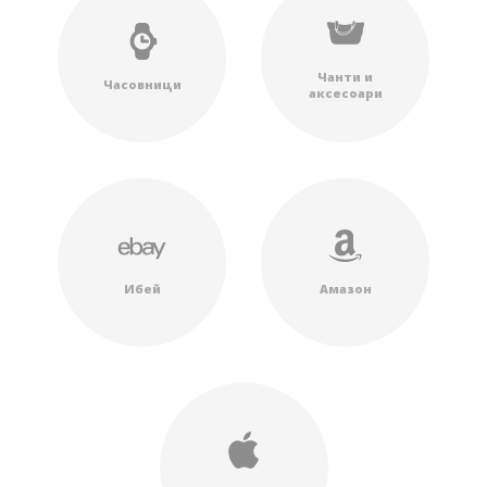
Чанти и
Часовници
аксесоари
Ибей
Амазон