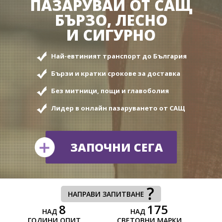
ПАЗАРУВАЙ OT САЩ
БЪРЗО, ЛЕСНО
И СИГУРНО
Най-евтиният транспорт до България
Бързи и кратки срокове за доставка
Без митници, пощи и главоболия
Лидер в онлайн пазаруването от САЩ
ЗАПОЧНИ СЕГА
НАПРАВИ ЗАПИТВАНЕ
8
175
НАД
НАД
ГОДИНИ ОПИТ
СВЕТОВНИ МАРКИ