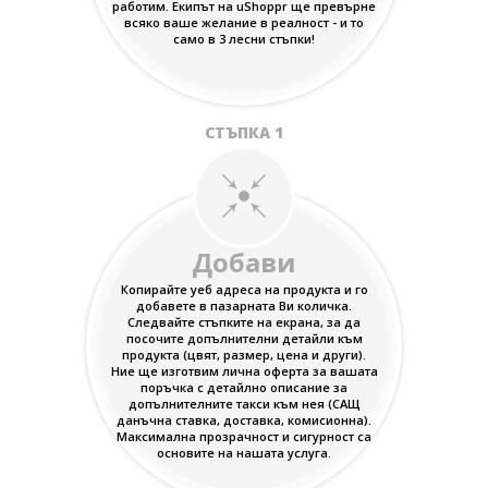
работим. Екипът на uShoppr ще превърне
всяко ваше желание в реалност - и то
само в 3 лесни стъпки!
СТЪПКА 1
Добави
Копирайте уеб адреса на продукта и го
добавете в пазарната Ви количка.
Следвайте стъпките на екрана, за да
посочите допълнителни детайли към
продукта (цвят, размер, цена и други).
Ние ще изготвим лична оферта за вашата
поръчка с детайлно описание за
допълнителните такси към нея (САЩ
данъчна ставка, доставка, комисионна).
Максимална прозрачност и сигурност са
основите на нашата услуга.