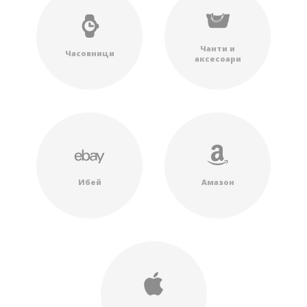
Чанти и
Часовници
аксесоари
Ибей
Амазон