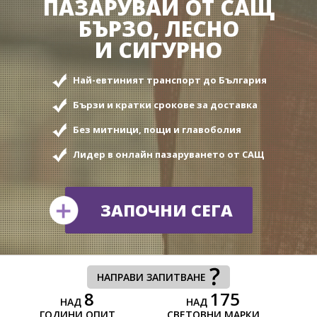
ПАЗАРУВАЙ OT САЩ
БЪРЗО, ЛЕСНО
И СИГУРНО
Най-евтиният транспорт до България
Бързи и кратки срокове за доставка
Без митници, пощи и главоболия
Лидер в онлайн пазаруването от САЩ
ЗАПОЧНИ СЕГА
НАПРАВИ ЗАПИТВАНЕ
8
175
НАД
НАД
ГОДИНИ ОПИТ
СВЕТОВНИ МАРКИ