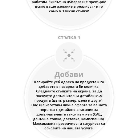
работим. Екипът на uShoppr ще превърне
всяко ваше желание в реалност - и то
само в 3 лесни стъпки!
СТЪПКА 1
Добави
Копирайте уеб адреса на продукта и го
добавете в пазарната Ви количка.
Следвайте стъпките на екрана, за да
посочите допълнителни детайли към
продукта (цвят, размер, цена и други).
Ние ще изготвим лична оферта за вашата
поръчка с детайлно описание за
допълнителните такси към нея (САЩ
данъчна ставка, доставка, комисионна).
Максимална прозрачност и сигурност са
основите на нашата услуга.