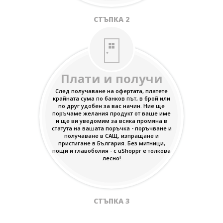
СТЪПКА 2
Плати и получи
След получаване на офертата, платете
крайната сума по банков път, в брой или
по друг удобен за вас начин. Ние ще
поръчаме желания продукт от ваше име
и ще ви уведомим за всяка промяна в
статута на вашата поръчка - поръчване и
получаване в САЩ, изпращане и
пристигане в България. Без митници,
пощи и главоболия - с uShoppr е толкова
лесно!
СТЪПКА 3