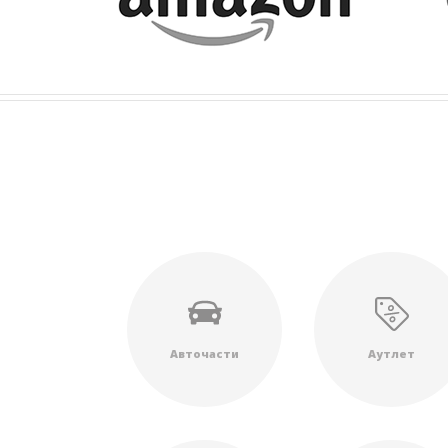
Авточасти
Аутлет