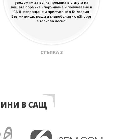
уведомим за всяка промяна в статута на
вашата поръчка - поръчване и получаване в
САЩ, изпращане и пристигане в България.
Без митници, пощи и главоболия - с uShoppr
е толкова лесно!
СТЪПКА 3
ЗИНИ В САЩ