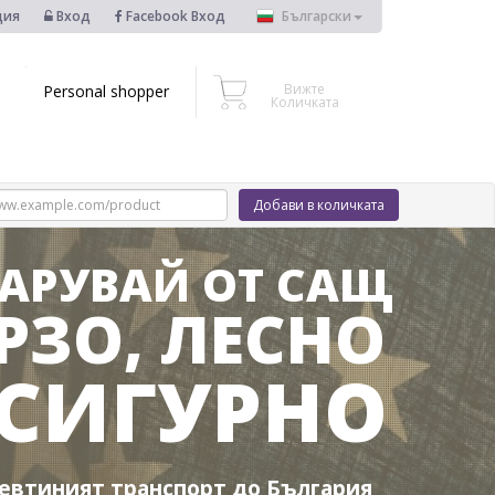
ция
Вход
Facebook Вход
Български
Вижте
Personal shopper
Количката
Добави в количката
АРУВАЙ OT САЩ
РЗО, ЛЕСНО
 СИГУРНО
евтиният транспорт до България