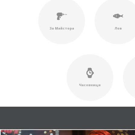
За Майстора
Лов
Часовници