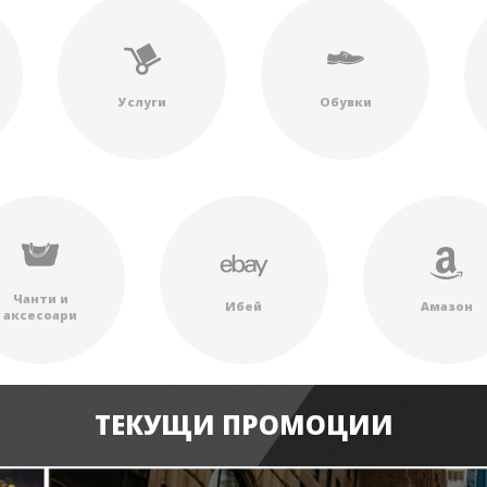
Услуги
Обувки
Чанти и
Ибей
Амазон
аксесоари
ТЕКУЩИ ПРОМОЦИИ