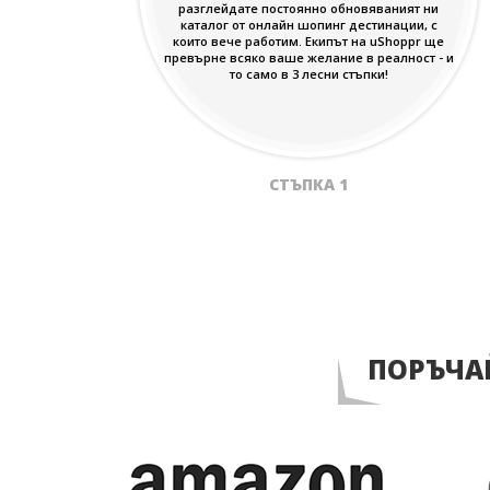
разглейдате постоянно обновяваният ни
каталог от онлайн шопинг дестинации, с
които вече работим. Екипът на uShoppr ще
превърне всяко ваше желание в реалност - и
то само в 3 лесни стъпки!
СТЪПКА 1
ПОРЪЧА