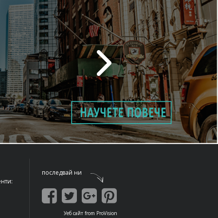
последвай ни
енти:
Уеб сайт
from
ProVision