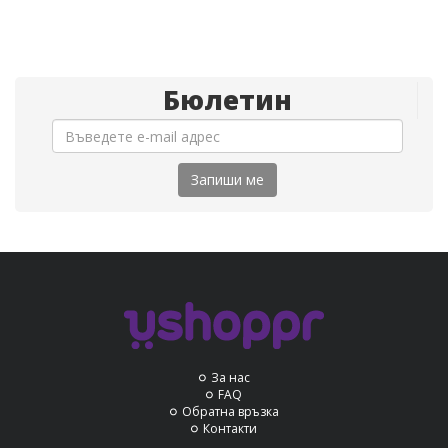
Бюлетин
Запиши ме
За нас
FAQ
Обратна връзка
Контакти