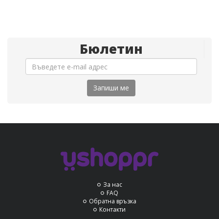
Бюлетин
Запиши ме
За нас
FAQ
Обратна връзка
Контакти