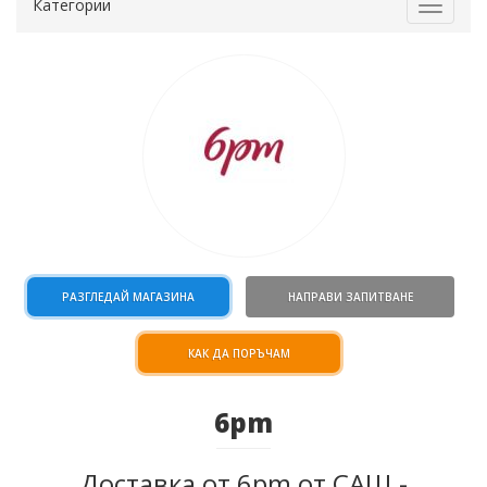
Категории
Toggle
navigat
РАЗГЛЕДАЙ МАГАЗИНА
НАПРАВИ ЗАПИТВАНЕ
КАК ДА ПОРЪЧАМ
6pm
Доставка от 6pm от САЩ -