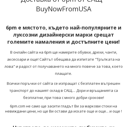
BuyNowFromUSA
6pm е мястото, където най-популярните и
луксозни дизайнерски марки срещат
големите намаления и достъпните цени!
В онлайн сайта на 6pm ще намерите обувки, дрехи, чанти,
аксесоари и още! Сайтът обещава да изпитате "Тръпката на
лова" и радост от получаването на много повече за това, което
плащате.
Всички поръчки от сайта се изпращат с безплатен вътрешен
транспорт до нашият склад в САЩ.... Дори и връщанията са
безплатни, при това с много добри срокове!
6pm.com не само ще засити гладът Ви за маркови стоки на
невиждани цени, но ще Ви остави да искате още и още... и още !