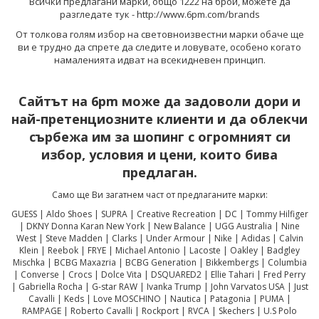
Всички предлагани марки, общо 1222 на брой, можете да
разгледате тук - http://www.6pm.com/brands
От толкова голям избор на световноизвестни марки обаче ще
ви е трудно да спрете да следите и ловувате, особено когато
намаленията идват на всекидневен принцип.
Сайтът на 6pm може да задоволи дори и
най-претенциозните клиенти и да облекчи
сърбежа им за шопинг с огромният си
избор, условия и цени, които бива
предлаган.
Само ще Ви загатнем част от предлаганите марки:
GUESS | Aldo Shoes | SUPRA | Creative Recreation | DC | Tommy Hilfiger
| DKNY Donna Karan New York | New Balance | UGG Australia | Nine
West | Steve Madden | Clarks | Under Armour | Nike | Adidas | Calvin
Klein | Reebok | FRYE | Michael Antonio | Lacoste | Oakley | Badgley
Mischka | BCBG Maxazria | BCBG Generation | Bikkembergs | Columbia
| Converse | Crocs | Dolce Vita | DSQUARED2 | Ellie Tahari | Fred Perry
| Gabriella Rocha | G-star RAW | Ivanka Trump | John Varvatos USA | Just
Cavalli | Keds | Love MOSCHINO | Nautica | Patagonia | PUMA |
RAMPAGE | Roberto Cavalli | Rockport | RVCA | Skechers | U.S Polo