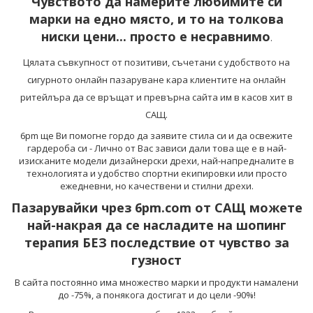
Чувството да намерите любимите си
марки на едно място, и то на толкова
ниски цени... просто е несравнимо
.
Цялата съвкупност от позитиви, съчетани с удобството на
сигурното онлайн пазаруване кара клиентите на онлайн
ритейлъра да се връщат и превърна сайта им в касов хит в
САЩ.
6pm ще Ви помогне
гордо да заявите стила си
и да освежите
гардероба си - Лично от Вас зависи дали това ще е в най-
изисканите модели дизайнерски дрехи, най-напредналите в
технологията и удобство спортни екипировки или просто
ежедневни, но качествени и стилни дрехи.
Пазарувайки чрез 6pm.com от САЩ можете
най-накрая да се насладите на шопинг
терапия БЕЗ последствие от чувство за
гузност
В сайта постоянно има множество марки и продукти намалени
до -75%, а понякога достигат и до цели -90%!