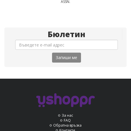
ASSN.
Бюлетин
Запиши ме
За нас
FAQ
Обратна връзка
Контакти