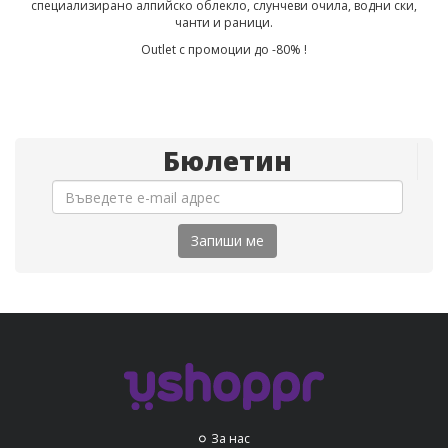
специализирано алпийско облекло, слунчеви очила, водни ски,
чанти и раници.
Outlet с промоции до -80% !
Бюлетин
Запиши ме
За нас