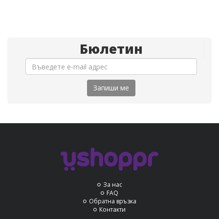
Бюлетин
Запиши ме
За нас
FAQ
Обратна връзка
Контакти