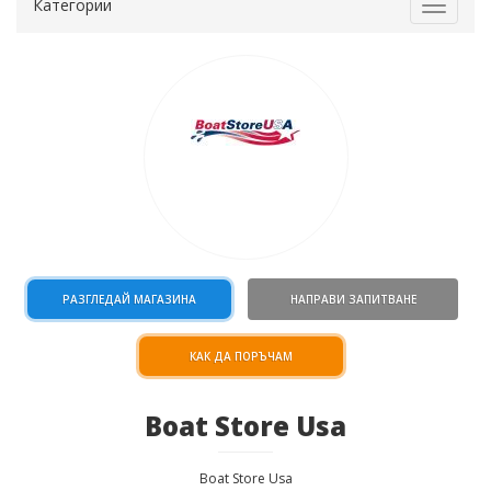
Категории
Toggle
navigat
РАЗГЛЕДАЙ МАГАЗИНА
НАПРАВИ ЗАПИТВАНЕ
КАК ДА ПОРЪЧАМ
Boat Store Usa
Boat Store Usa