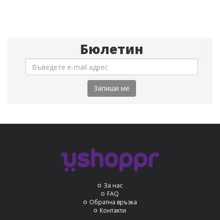
Бюлетин
Запиши ме
За нас
FAQ
Обратна връзка
Контакти