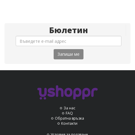
Бюлетин
Запиши ме
За нас
FAQ
Обратна връзка
Контакти
Условия за ползване