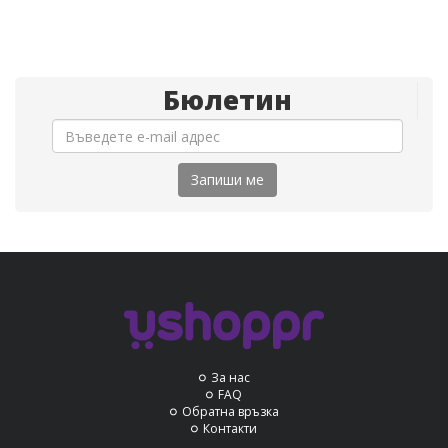
Бюлетин
Запиши ме
За нас
FAQ
Обратна връзка
Контакти