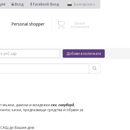
ция
Вход
Facebook Вход
Български
Вижте
Personal shopper
Количката
Добави в количката
гат мъжки, дамски и младежки
ски
,
сноуборд
,
анти, каски, предпазващи средства и обувки за
от САЩ до Вашия дом