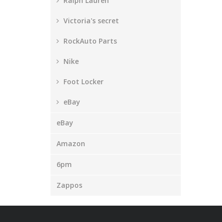
Ralph Lauren
Victoria's secret
RockAuto Parts
Nike
Foot Locker
eBay
eBay
Amazon
6pm
Zappos