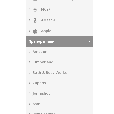
Ибей
Амазон
Apple
Препоръчани
Amazon
Timberland
Bath & Body Works
Zappos
Jomashop
6pm