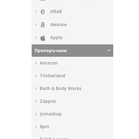
Ибей
Амазон
Apple
Препоръчани
Amazon
Timberland
Bath & Body Works
Zappos
Jomashop
6pm