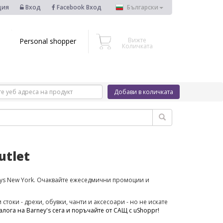
ция
Вход
Facebook Вход
Български
Вижте
Personal shopper
Количката
Добави в количката
utlet
ys New York. Очаквайте ежеседмични промоции и
 стоки - дрехи, обувки, чанти и аксесоари - но не искате
алога на Barney's сега и поръчайте от САЩ с uShoppr!