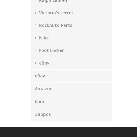
Ralph Lauren
Victoria's secret
RockAuto Parts
Nike
Foot Locker
eBay
eBay
Amazon
6pm
Zappos