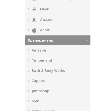
Ибей
Амазон
Apple
Препоръчани
Amazon
Timberland
Bath & Body Works
Zappos
Jomashop
6pm