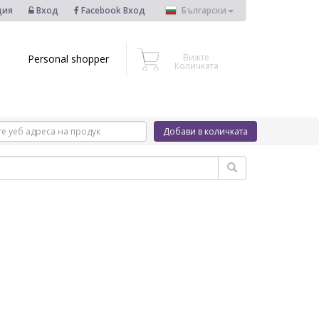
ция
Вход
Facebook Вход
Български
Вижте
Personal shopper
Количката
Добави в количката