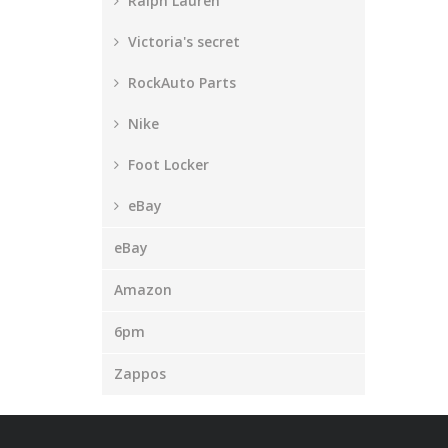
Ralph Lauren
Victoria's secret
RockAuto Parts
Nike
Foot Locker
eBay
eBay
Amazon
6pm
Zappos