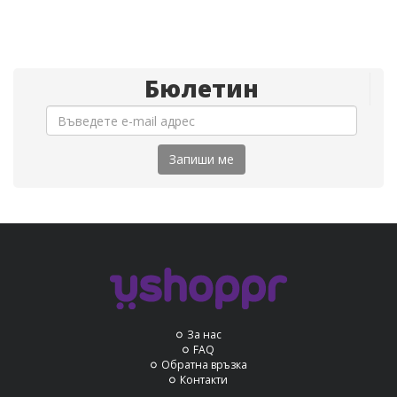
Бюлетин
Запиши ме
За нас
FAQ
Обратна връзка
Контакти