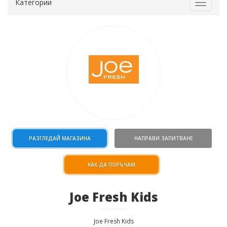
Категории
Toggle
navigat
РАЗГЛЕДАЙ МАГАЗИНА
НАПРАВИ ЗАПИТВАНЕ
КАК ДА ПОРЪЧАМ
Joe Fresh Kids
Joe Fresh Kids