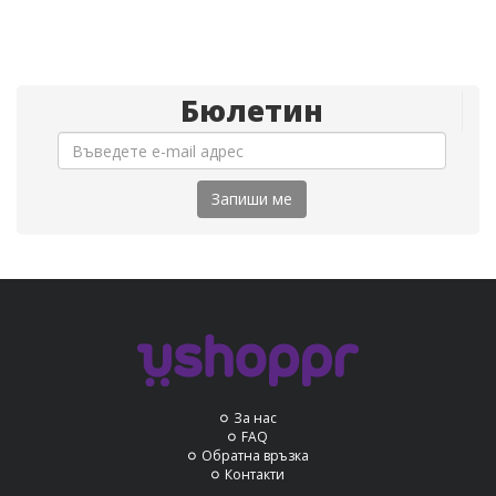
Бюлетин
Запиши ме
За нас
FAQ
Обратна връзка
Контакти