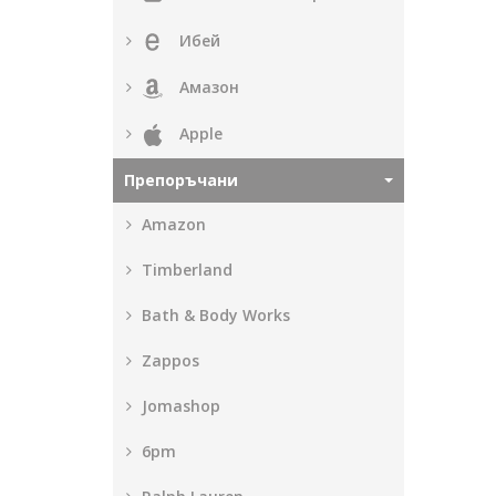
Ибей
Амазон
Apple
Препоръчани
Amazon
Timberland
Bath & Body Works
Zappos
Jomashop
6pm