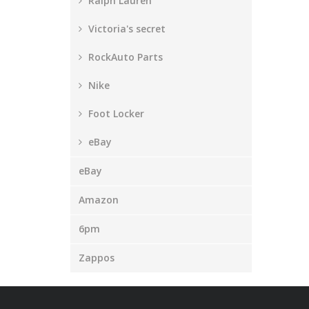
Ralph Lauren
Victoria's secret
RockAuto Parts
Nike
Foot Locker
eBay
eBay
Amazon
6pm
Zappos