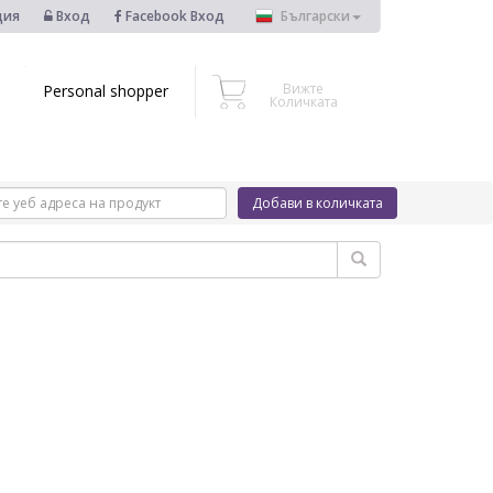
ция
Вход
Facebook Вход
Български
Вижте
Personal shopper
Количката
Добави в количката