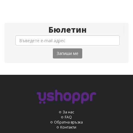
Бюлетин
Запиши ме
За нас
FAQ
Обратна връзка
Контакти