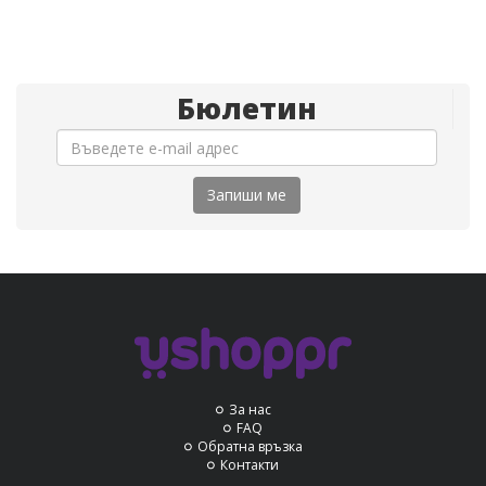
Бюлетин
Запиши ме
За нас
FAQ
Обратна връзка
Контакти