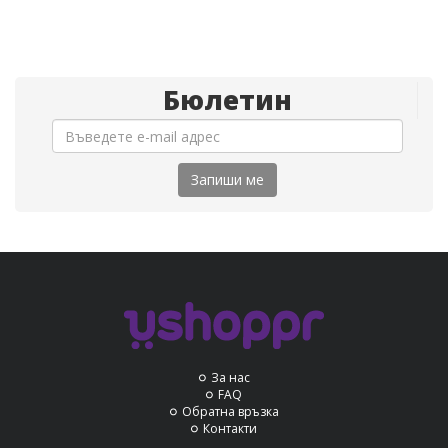
Бюлетин
Запиши ме
За нас
FAQ
Обратна връзка
Контакти