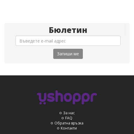
Бюлетин
Запиши ме
За нас
FAQ
Обратна връзка
Контакти