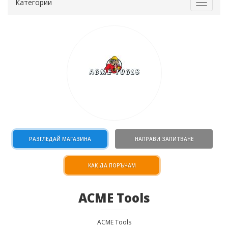
Категории
Toggle
navigat
РАЗГЛЕДАЙ МАГАЗИНА
НАПРАВИ ЗАПИТВАНЕ
КАК ДА ПОРЪЧАМ
ACME Tools
ACME Tools