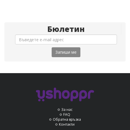
Бюлетин
Запиши ме
За нас
FAQ
Обратна връзка
Контакти