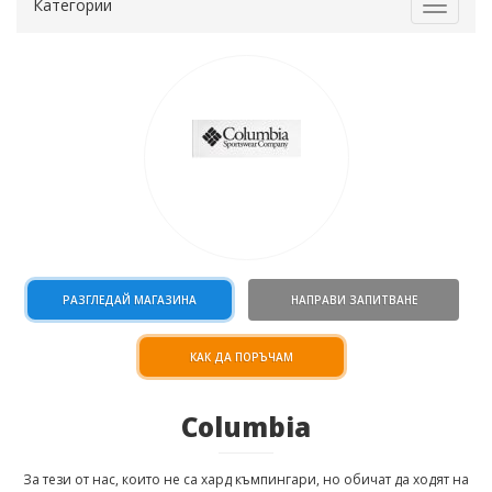
Категории
Toggle
navigat
РАЗГЛЕДАЙ МАГАЗИНА
НАПРАВИ ЗАПИТВАНЕ
КАК ДА ПОРЪЧАМ
Columbia
За тези от нас, които не са хард къмпингари, но обичат да ходят на