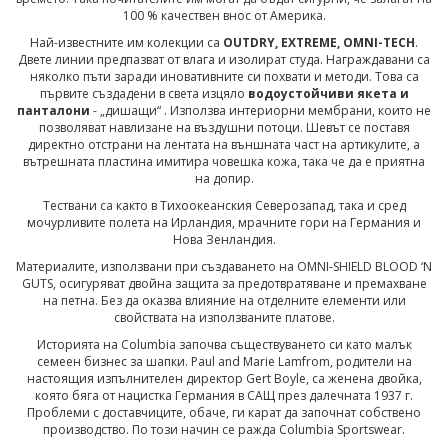
100 % качествен внос от Америка.
Най-известните им колекции са
OUTDRY, EXTREME, OMNI-TECH
.
Двете линии предпазват от влага и изолират студа. Награждавани са
няколко пъти заради иновативните си похвати и методи. Това са
първите създадени в света изцяло
водоустойчиви якета и
панталони
- „дишащи“ . Използва интериорни мембрани, които не
позволяват навлизане на въздушни потоци. Шевът се поставя
директно отстрани на лентата на външната част на артикулите, а
вътрешната пластина имитира човешка кожа, така че да е приятна
на допир.
Тествани са както в Тихоокеанския Северозапад, така и сред
мочурливите полета на Ирландия, мрачните гори на Германия и
Нова Зенландия.
Материалите, използвани при създаването на OMNI-SHIELD BLOOD ‘N
GUTS, осигуряват двойна защита за предотвратяване и премахване
на петна. Без да оказва влияние на отделните елементи или
свойствата на използваните платове.
Историята на Columbia започва съществуването си като малък
семеен бизнес за шапки. Paul and Marie Lamfrom, родители на
настоящия изпълнителен директор Gert Boyle, са жененa двойка,
която бяга от нацистка Германия в САЩ през далечната 1937 г.
Проблеми с доставчиците, обаче, ги карат да започнат собствено
производство. По този начин се ражда Columbia Sportswear.