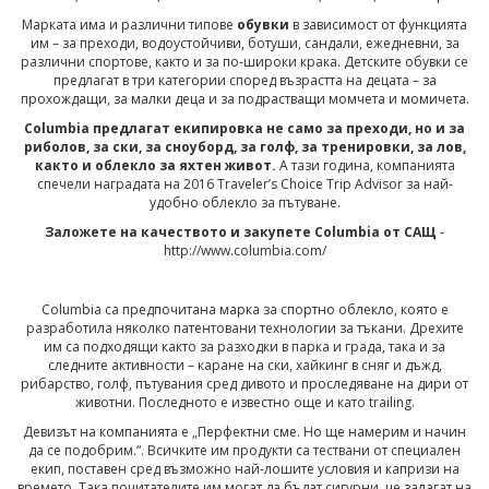
Марката има и различни типове
обувки
в зависимост от функцията
им – за преходи, водоустойчиви, ботуши, сандали, ежедневни, за
различни спортове, както и за по-широки крака. Детските обувки се
предлагат в три категории според възрастта на децата – за
прохождащи, за малки деца и за подрастващи момчета и момичета.
Columbia предлагат екипировка не само за преходи, но и за
риболов, за ски, за сноуборд, за голф, за тренировки, за лов,
както и облекло за яхтен живот.
А тази година, компанията
спечели наградата на 2016 Traveler’s Choice Trip Advisor за най-
удобно облекло за пътуване.
Заложете на качеството и закупете Columbia от САЩ
-
http://www.columbia.com/
Columbia са предпочитана марка за спортно облекло, която е
разработила няколко патентовани технологии за тъкани. Дрехите
им са подходящи както за разходки в парка и града, така и за
следните активности – каране на ски, хайкинг в сняг и дъжд,
рибарство, голф, пътувания сред дивото и проследяване на дири от
животни. Последното е известно още и като trailing.
Девизът на компанията е „Перфектни сме. Но ще намерим и начин
да се подобрим.“. Всичките им продукти са тествани от специален
екип, поставен сред възможно най-лошите условия и капризи на
времето. Така почитателите им могат да бъдат сигурни, че залагат на