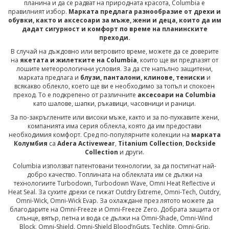
планина и да се радват на природната красота, Columbia е
правилният избор.
Марката предлага разнообразие от дрехи и
обувки, както и аксесоари за мъже, жени и деца, които да им
дадат сигурност и комфорт по време на планинските
преходи.
В случай на дъждовно или ветровито време, можете да се доверите
на
якетата и жилетките на Columbia
, които ще ви предпазят от
лошите метеорологични условия. За да сте напълно защитени,
марката предлага и
блузи, панталони, клинове, тениски
и
всякакво облекло, което ще ви е необходимо за топъл и спокоен
преход. То е подкрепено от различните
аксесоари на Columbia
като шалове, шапки, ръкавици, часовници и раници.
За по-закръглените или високи мъже, както и за по-пухкавите жени,
компанията има серия облекла, която да им предостави
необходимия комфорт. Сред по-популярните колекции на
марката
Колумбия
са
Adera Activewear
,
Titanium Collection
,
Dockside
Collection
и други.
Columbia използват патентовани технологии, за да постигнат най-
добро качество. Топлината на облеклата им се дължи на
технологиите Turbodown, Turbodown Wave, Omni Heat Reflective и
Heat Seal. За сухите дрехи се гижат Outdry Extreme, Omni-Tech, Outdry,
Omni-Wick, Omni-Wick Evap. За охлаждане през лятото можете да
благодарите на Omni-Freeze и Omni-Freeze Zero. Добрата защита от
слънце, вятър, петна и вода се дължи на Omni-Shade, Omni-Wind
Block, Omni-Shield, Omni-Shield Blood’nGuts, Techlite, Omni-Grip.