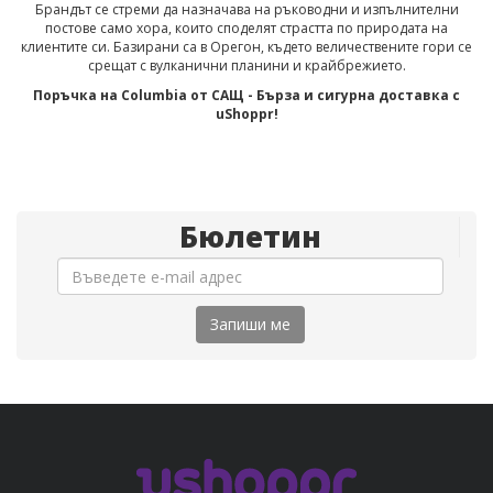
Брандът се стреми да назначава на ръководни и изпълнителни
постове само хора, които споделят страстта по природата на
клиентите си. Базирани са в Орегон, където величествените гори се
срещат с вулканични планини и крайбрежието.
Поръчка на Columbia от САЩ - Бърза и сигурна доставка с
uShoppr!
Бюлетин
Запиши ме