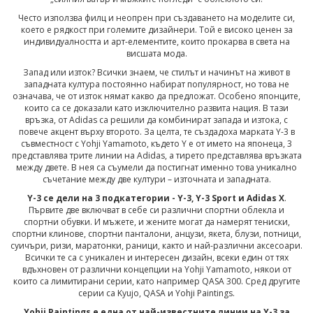
Често използва филц и неопрен при създаването на моделите си,
което е рядкост при големите дизайнери. Той е високо ценен за
индивидуалността и арт-елементите, които прокарва в света на
висшата мода.
Запад или изток? Всички знаем, че стилът и начинът на живот в
западната култура постоянно набират популярност, но това не
означава, че от изток нямат какво да предложат. Особено японците,
които са се доказали като изключително развита нация. В тази
връзка, от Adidas са решили да комбинират запада и изтока, с
повече акцент върху второто. За целта, те създадоха марката Y-3 в
съвместност с Yohji Yamamoto, където Y е от името на японеца, 3
представлява трите линии на Adidas, a тирето представлява връзката
между двете. В нея са съумели да постигнат именно това уникално
съчетание между две култури – източната и западната.
Y-3 се дели на 3 подкатегории - Y-3, Y-3 Sport и Adidas X
.
Първите две включват в себе си различни спортни облекла и
спортни обувки. И мъжете, и жените могат да намерят тениски,
спортни клинове, спортни панталони, анцузи, якета, блузи, потници,
суичъри, ризи, маратонки, раници, както и най-различни аксесоари.
Всички те са с уникален и интересен дизайн, всеки един от тях
вдъхновен от различни концепции на Yohji Yamamoto, някои от
които са лимитирани серии, като например QASA 300. Сред другите
серии са Kyujo, QASA и Yohji Paintings.
Yohji Paintings е една от най-известните линии на Y-3 за