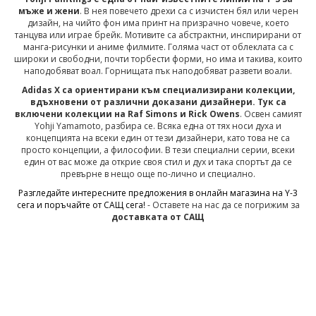
мъже и жени
. В нея повечето дрехи са с изчистен бял или черен
дизайн, на чийто фон има принт на призрачно човече, което
танцува или играе брейк. Мотивите са абстрактни, инспирирани от
манга-рисунки и аниме филмите. Голяма част от облеклата са с
широки и свободни, почти торбести форми, но има и такива, които
наподобяват воал. Горнищата пък наподобяват развети воали.
Adidas X са ориентирани към специализирани колекции,
вдъхновени от различни доказани дизайнери. Тук са
включени колекции на Raf Simons и Rick Owens
. Освен самият
Yohji Yamamoto, разбира се. Всяка една от тях носи духа и
концепцията на всеки един от тези дизайнери, като това не са
просто концепции, а философии. В тези специални серии, всеки
един от вас може да открие своя стил и дух и така спортът да се
превърне в нещо още по-лично и специално.
Разгледайте интересните предложения в онлайн магазина на Y-3
сега и поръчайте от САЩ сега!
- Оставете на нас да се погрижим за
доставката от САЩ