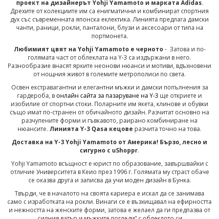
проект на дизайнерът Yohji Yamamoto и марката Adidas
.
Дрехите от колекциите им са енигматични и комбинират спортния
дух със съвременната японска еклектика. Линията предлага дамски
чанти, раници, рокли, панталони, блузи и аксесоари от типа на
портмонета.
Любимият цвят на Yohji Yamamoto е черното
- Затова и по-
голямата част от облеклата на Y-3 са издържани в него.
Разнообразие внасят ярките неонови нюанси и мотиви, вдъхновени
от нощния живот в големите метрополиси по света.
Освен екстравагантни и елегантни мъжки и дамски попълнения за
гардероба, в
онлайн сайта за пазаруване на Y-3
ще откриете и
изобилие от спортни стоки. Поларните им якета, клинове и обувки
също имат по-странен от обичайното дизайн. Разчитат основно на
разчупените форми и гъвкавото, раирано комбиниране на
нюансите.
Линията Y-3 Qasa кецове
разчита точно на това.
Доставка на Y-3 Yohji Yamamoto от Америка! Бързо, лесно и
сигурно с uShoppr
.
Yohji Yamamoto всъщност е юрист по образование, завършвайки с
отличие Университета в Кеио през 1996 г. Голямата му страст обаче
се оказва друга и записва да учи моден дизайн в Бунка.
Твърди, че в началото на своята кариера е искал да се занимава
само с изработката на рокли. Винаги се е възхищавал на ефирността
и нежността на женските форми, затова е желаел да ги предпазва от
„силния ватър и мъжките погледи“ с облеклото си.