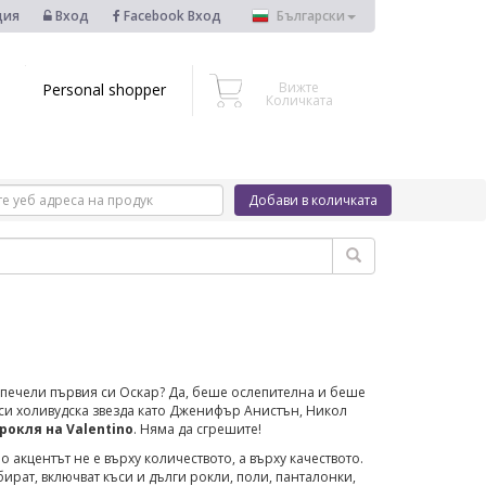
ция
Вход
Facebook Вход
Български
Вижте
Personal shopper
Количката
Добави в количката
спечели първия си Оскар? Да, беше ослепителна и беше
да си холивудска звезда като Дженифър Анистън, Никол
рокля на Valentino
. Няма да сгрешите!
 акцентът не е върху количеството, а върху качеството.
ират, включват къси и дълги рокли, поли, панталонки,