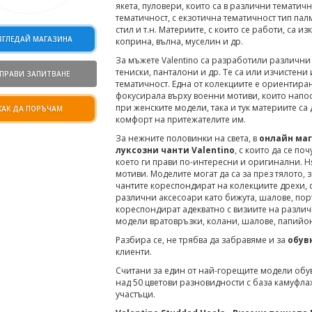
якета, пуловери, които са в различни тематич
тематичност, с екзотична тематичност тип пал
стил и т.н. Материите, с които се работи, са и
ЗГЛЕДАЙ МАГАЗИНА
коприна, вълна, муселин и др.
За мъжете Valentino са разработили различни 
тениски, панталони и др. Те са или изчистен
ПРАВИ ЗАПИТВАНЕ
тематичност. Една от колекциите е ориентиран
фокусирала върху военни мотиви, които напос
при женските модели, така и тук материите са
КАК ДА ПОРЪЧАМ
комфорт на притежателите им.
За нежните половинки на света, в
онлайн ма
луксозни чанти Valentino
, с които да се по
което ги прави по-интересни и оригинални. Н
мотиви. Моделите могат да са за през тялото, з
чантите кореспондират на колекциите дрехи, с 
различни аксесоари като бижута, шалове, порт
кореспондират адекватно с визиите на разли
модели вратовръзки, колани, шалове, папийон
Разбира се, не трябва да забравяме и за
обув
клиенти.
Считани за един от най-горещите модели обув
над 50 цветови разновидности с база камуфла
участъци.