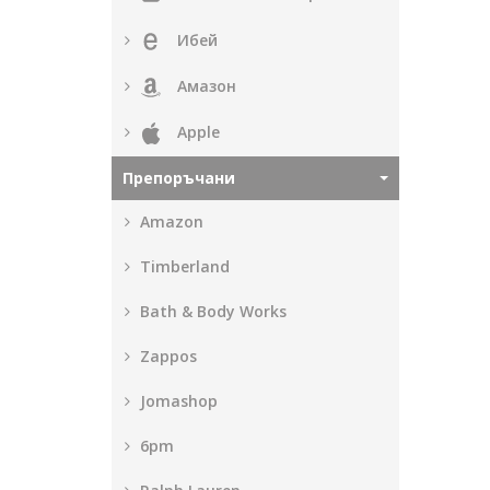
Ибей
Амазон
Apple
Препоръчани
Amazon
Timberland
Bath & Body Works
Zappos
Jomashop
6pm