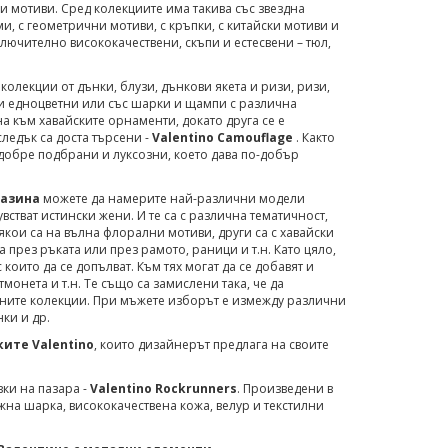
ни мотиви. Сред колекциите има такива със звездна
ми, с геометрични мотиви, с кръпки, с китайски мотиви и
зключително висококачествени, скъпи и естесвени – тюл,
колекции от дънки, блузи, дънкови якета и ризи, ризи,
и и едноцветни или със шарки и щампи с различна
а към хавайските орнаменти, докато друга се е
ледък са доста търсени -
Valentino Camouflage
. Както
 добре подбрани и луксозни, което дава по-добър
газина
можете да намерите най-различни модели
чувстват истински жени. И те са с различна тематичност,
якои са на вълна флорални мотиви, други са с хавайски
а през ръката или през рамото, раници и т.н. Като цяло,
които да се допълват. Към тях могат да се добавят и
монета и т.н. Те също са замислени така, че да
чните колекции. При мъжете изборът е измежду различни
ки и др.
ките Valentino
, които дизайнерът предлага на своите
ки на пазара -
Valentino Rockrunners
. Произведени в
жна шарка, висококачествена кожа, велур и текстилни