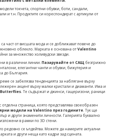
а Валентино с метални елементи.
одели токчета, спортни обувки, боти, сандали,
ли и т.н. Продуктите си кореспондират с артикули от
са част от висшата мода и се доближават повече до
икновено облекло. Марката е основана от
Valentino
айни за множество холивудски звезди.
ани в различни линии.
Пазарувайте от САЩ
безгрижно
анталони, елегантни чанти и обувки, бижутерия и
ка до България.
реме се забелязва тенденцията за наблягане върху
лежерен акцент върху малки кристали и диаманти. Има и
Butterflies
. Те съдържат и джинси, гащеризони, раници
с отделна страница, която представлява своеобразен
ярни модели на Valentino през годините
. Тук ще
лър и други знаменити личности. Галерията буквално
 изложени в рамки по 3D стени.
йто редовно се ъпдейтва. Можете да намерите актуални
арката и други неща като кадри зад сцената.