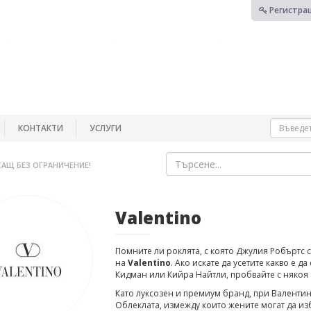
Регистра
КОНТАКТИ
УСЛУГИ
САЩ БЕЗ ОГРАНИЧЕНИЕ!
Valentino
Помните ли роклята, с която Джулия Робъртс 
на
Valentino
. Ако искате да усетите какво е 
Кидман или Кийра Найтли, пробвайте с някоя
Като луксозен и премиум бранд, при Валентино
Облеклата, измежду които жените могат да изб