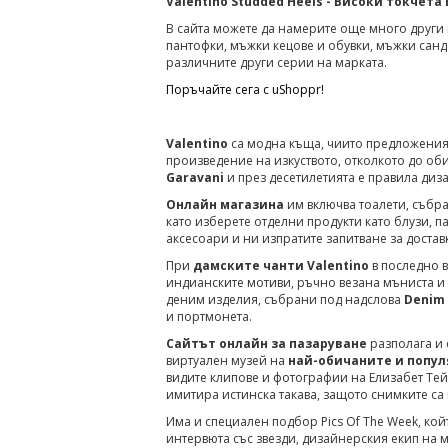
Valentino Studded Heels - Високи токчет
В сайта можете да намерите още много други м
пантофки, мъжки кецове и обувки, мъжки санда
различните други серии на марката.
Поръчайте сега с uShoppr!
Valentino
са модна къща, чиито предложения 
произведение на изкуството, отколкото до об
Garavani
и през десетилетията е правила диз
Онлайн магазина
им включва тоалети, събр
като изберете отделни продукти като блузи, п
аксесоари и ни изпратите запитване за достав
При
дамските чанти Valentino
в последно в
индианските мотиви, ръчно везана мъниста и 
деним изделия, събрани под надслова
Denim 
и портмонета.
Сайтът онлайн за пазаруване
разполага и 
виртуален музей на
най-обичаните и попул
видите клипове и фотографии на Елизабет Тей
имитира истинска такава, защото снимките са
Има и специален подбор Pics Of The Week, ко
интервюта със звезди, дизайнерския екип на м