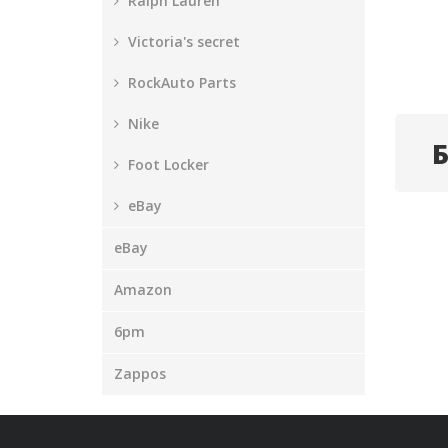
Ralph Lauren
Victoria's secret
RockAuto Parts
Nike
Foot Locker
eBay
eBay
Amazon
6pm
Zappos