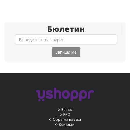
Бюлетин
Запиши ме
За нас
FAQ
Обратна връзка
Контакти