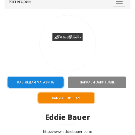
Категории
Toggle
navigat
РАЗГЛЕДАЙ МАГАЗИНА
НАПРАВИ ЗАПИТВАНЕ
КАК ДА ПОРЪЧАМ
Eddie Bauer
http://www.eddiebauer.com/