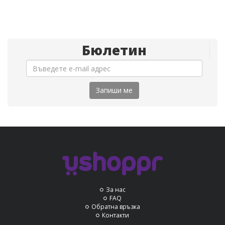
Бюлетин
Запиши ме
За нас
FAQ
Обратна връзка
Контакти