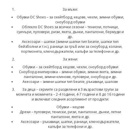
За мъже:
Обувки DC Shoes – за скейтборд, кецове, чехли, зимни обувки,
сноуборд обувки
Облекло DC Shoes за всички сезони – тениски, потници,
суичъри, пуловери, ризи, якета, дънки, панталони, бермуди и
др.
Аксесоари – шапки (зимни шапки тип beanie, шапки тип
бейзболни и т.н.), раници за гръб или за сноуборд, колани,
портмонета, ключодържатели, калъфи за телефони и др.
За жени:
Обувки – за скейтборд, кецове, чехли, сноуборд обувки
Сноуборд екипировка – зимни обувки, зимни якета, зимни
панталони, зимни клинове, пуловери, сноуборд и др.
Акесоари – зимни шапки тип beanie, ръкавици, шалове
За деца – сериите са разделени в 3 възрастови групи за
момчета и момичета – 2-4 години, 4-7 години и 8 до 16 години
и включват следния асортимент от продукти:
Обувки – кецове
Дрехи – пуловери, тениски, ризи, панталони, дънки, летни
панталони, якета и др.
Аксесоари – ръкавици, шапки, раници, ключодържатели,
калъфи за телефони и др.