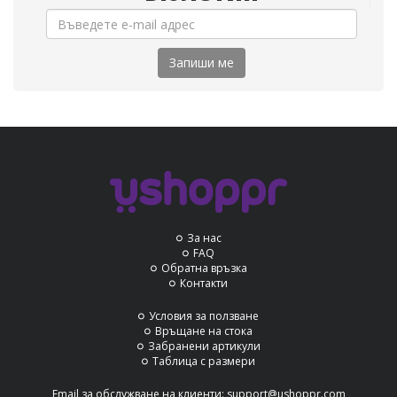
Запиши ме
За нас
FAQ
Обратна връзка
Контакти
Условия за ползване
Връщане на стока
Забранени артикули
Таблица с размери
Email за обслужване на клиенти:
support@ushoppr.com