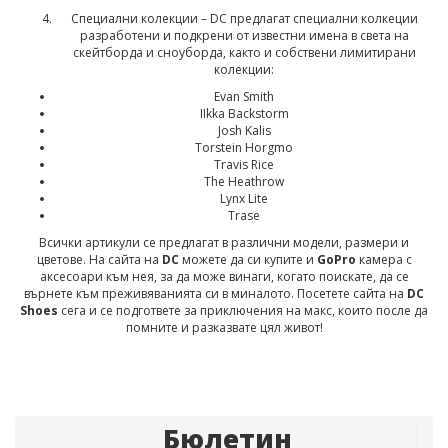
Специални колекции – DC предлагат специални колкеции
разработени и подкрени от известни имена в света на
скейтборда и сноуборда, както и собствени лимитирани
колекции:
Evan Smith
IIkka Backstorm
Josh Kalis
Torstein Horgmo
Travis Rice
The Heathrow
Lynx Lite
Trase
Всички артикули се предлагат в различни модели, размери и
цветове. На сайта на
DC
можете да си купите и
GoPro
камера с
аксесоари към нея, за да може винаги, когато поискате, да се
върнете към преживяванията си в миналото. Посетете сайта на
DC
Shoes
сега и се подгответе за приключения на макс, които после да
помните и разказвате цял живот!
Бюлетин