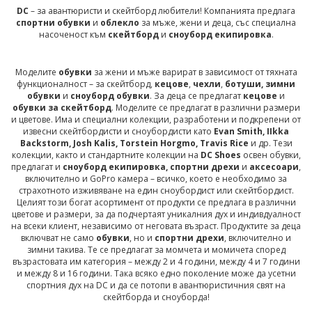
DC
– за авантюристи и скейтборд любители! Компанията предлага
спортни обувки
и
облекло
за мъже, жени и деца, със специална
насоченост към
скейтборд
и
сноуборд екипировка
.
Моделите
обувки
за жени и мъже варират в зависимост от тяхната
функционалност – за скейтборд,
кецове
,
чехли
,
ботуши, зимни
обувки
и
сноуборд обувки
. За деца се предлагат
кецове
и
обувки за скейтборд
. Моделите се предлагат в различни размери
и цветове. Има и специални колекции, разработени и подкрепени от
извесни скейтбордисти и сноубордисти като
Evan Smith, IIkka
Backstorm, Josh Kalis, Torstein Horgmo, Travis Rice
и др. Тези
колекции, както и стандартните колекции на
DC Shoes
освен обувки,
предлагат и
сноуборд екипировка, спортни дрехи
и
аксесоари
,
включително и GoPro камера – всичко, което е необходимо за
страхотното изживяване на един сноубордист или скейтбордист.
Целият този богат асортимент от продукти се предлага в различни
цветове и размери, за да подчертаят уникалния дух и индивдуалност
на всеки клиент, независимо от неговата възраст. Продуктите за деца
включват не само
обувки
, но и
спортни дрехи
, включително и
зимни такива. Те се предлагат за момчета и момичета според
възрастовата им категория – между 2 и 4 години, между 4 и 7 години
и между 8 и 16 години. Така всяко едно поколение може да усетни
спортния дух на DC и да се потопи в авантюристичния свят на
скейтборда и сноуборда!