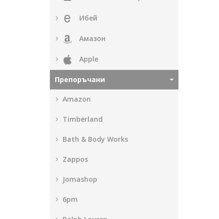
Ибей
Амазон
Apple
Препоръчани
Amazon
Timberland
Bath & Body Works
Zappos
Jomashop
6pm