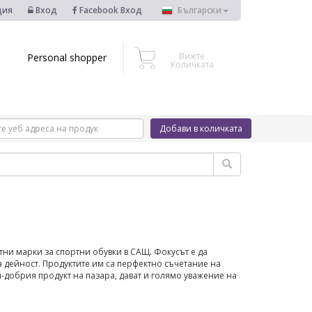
ция
Вход
Facebook Вход
Български
Вижте
Personal shopper
Количката
Добави в количката
стни марки за спортни обувки в САЩ. Фокусът е да
та дейност. Продуктите им са перфектно съчетание на
-добрия продукт на пазара, дават и голямо уважение на