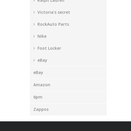
Ralph Lauren
Victoria's secret
RockAuto Parts
Nike
Foot Locker
eBay
eBay
Amazon
6pm
Zappos