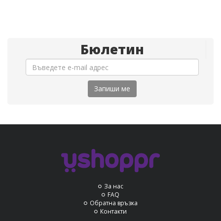
Бюлетин
Запиши ме
За нас
FAQ
Обратна връзка
Контакти