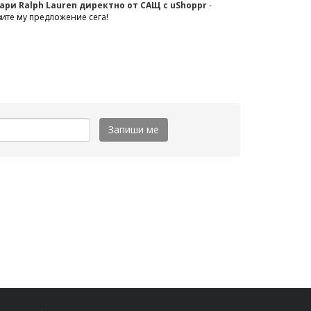
ари Ralph Lauren директно от САЩ с uShoppr
-
ите му предложение сега!
Запиши ме