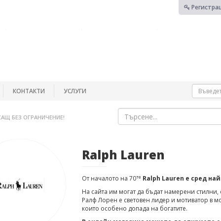
Регистра
КОНТАКТИ
УСЛУГИ
САЩ БЕЗ ОГРАНИЧЕНИЕ!
Ralph Lauren
те
От началото на 70
Ralph Lauren е сред н
На сайта им могат да бъдат намерени стилни,
Ралф Лорен е световен лидер и мотиватор в мо
които особено допада на богатите.