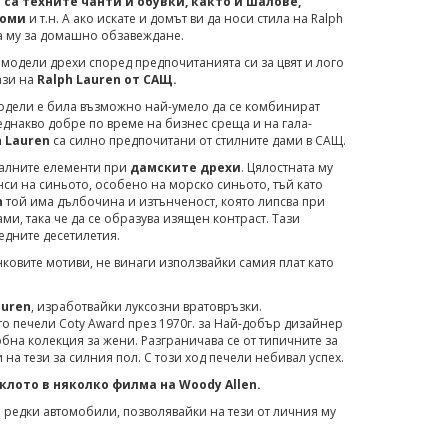
 са техните чанти и обувки, както и шалове,
фюми
и т.н. А ако искате и домът ви да носи стила на Ralph
та му за домашно обзавеждане.
модели дрехи според предпочитанията си за цвят и лого
ази на
Ralph Lauren от САЩ.
одели е била възможно най-умело да се комбинират
т еднакво добре по време на бизнес среща и на гала-
 Lauren
са силно предпочитани от стилните дами в САЩ.
алните елементи при
дамските дрехи
. Цялостната му
си на синьото, особено на морско синьото, тъй като
n
той има дълбочина и изтънченост, която липсва при
ами, така че да се образува изящен контраст. Тази
едните десетилетия.
нковите мотиви, не винаги използвайки самия плат като
auren
, изработвайки луксозни вратовръзки.
то печели Coty Award през 1970г. за Най-добър дизайнер
бна колекция за жени. Разграничава се от типичните за
на тези за силния пол. С този ход печели небивал успех.
клото в няколко филма на Woody Allen.
а редки автомобили, позволявайки на тези от личния му