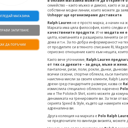
В онлайн магазина можете да откриете о
семейство – както мъжко и дамско, както и за 
собствени модни линии, които можете да заяв
Ushoppr ще организираме доставката
ЗГЛЕДАЙ МАГАЗИНА
Ralph Lauren
не е просто марка, а начин на ж
Марката има цяла философия, която следва и 
ПРАВИ ЗАПИТВАНЕ
качествените продукти
. И че
модата не е
целта, компанията е разширила линията си от 
дома и т.н. За по-добра информираност на те
КАК ДА ПОРЪЧАМ
от продуктите си в тяхното списание RL Magazi
сериозно отношение както към нещата, които п
Както вече уточнихме,
Ralph Lauren предлаг
от тях са дрехите – за деца, мъже и жени.
панталони, ризи, поли, рокли, дънки, дънкови 
всички сезони, спортни облекла, къси пантало
наистина мисли за своите клиенти, Ralph Laur
дрехи сред стандартните размери, казва се
Ra
измислила специално облекло наречено
Polo
им е The Polotech Shirt, която можете да кому
динамиката на тренировките ви. За тези от вас
серията Speed & Style, където ще намерите ко
адреналина ви.
Друга колекция на марката е
Polo Ralph Laur
че предпочитате по-винтидж визията, можете 