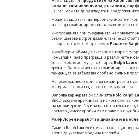
Немалък дял от
продуктите на Ralph Lauren
колани, слънчеви очила, ръкавици, пар
Lauren, можете да разгледате и предложения
Можете също така, да персонализирате някои 
и така да комбинирате своята идентичност с т
Инспирацията при създаването на повечето м
свежи цветове в строг дизайн, така че да стоя
вечеря, както и в ежедневието.
Роклите Ralph
Дизайнерът обича да експериментира с флор
концепция често прегръща и различните нюан
това е любимият му цвят. Според
Ralph Laure
другите. Затова и често го комбинира с ярки г
тенденция се забелязва особено силно в посл
Напоследък често обича да се заиграва и с дъ
материал в производството на моделите си.
Започва кариерата си с линията
Polo Ralph L
Впоследствие преминава и на костюми, за кое
на мъжки дрехи. Година по-късно пуска и подо
времето дамски кройки и ги прави по-подобни 
Ралф Лорен изработва дизайна и на обле
Самият Ralph Lauren е отявлен колекционер н
архив да участват в редица изложби.