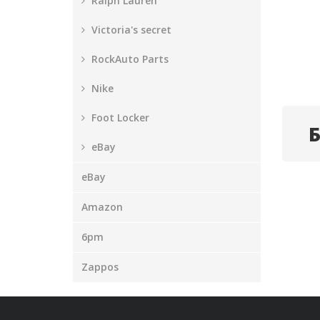
Ralph Lauren
Victoria's secret
RockAuto Parts
Nike
Foot Locker
eBay
eBay
Amazon
6pm
Zappos