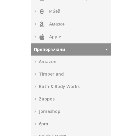
Ибей
Амазон
Apple
Препоръчани
Amazon
Timberland
Bath & Body Works
Zappos
Jomashop
6pm