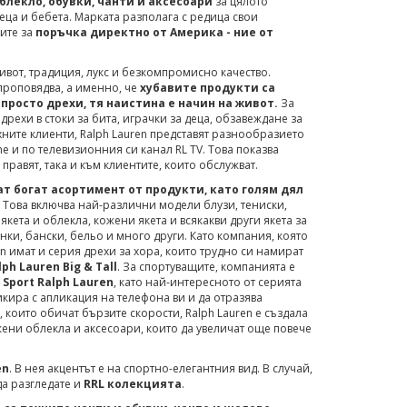
блекло, обувки, чанти и аксесоари
за цялото
деца и бебета. Марката разполага с редица свои
ите за
поръчка директно от Америка - ние от
ивот, традиция, лукс и безкомпромисно качество.
проповядва, а именно, че
хубавите продукти са
 просто дрехи, тя наистина е начин на живот.
За
дрехи в стоки за бита, играчки за деца, обзавеждане за
хните клиенти, Ralph Lauren представят разнообразието
ne и по телевизионния си канал RL TV. Това показва
равят, така и към клиентите, които обслужват.
ат богат асортимент от продукти, като голям дял
Това включва най-различни модели блузи, тениски,
якета и облекла, кожени якета и всякакви други якета за
нки, бански, бельо и много други. Като компания, която
en имат и серия дрехи за хора, които трудно си намират
lph Lauren Big & Tall
. За спортуващите, компанията е
 Sport Ralph Lauren
, като най-интересното от серията
никира с апликация на телефона ви и да отразява
, които обичат бързите скорости, Ralph Lauren е създала
жени облекла и аксесоари, които да увеличат още повече
en
. В нея акцентът е на спортно-елегантния вид. В случай,
да разгледате и
RRL колекцията
.