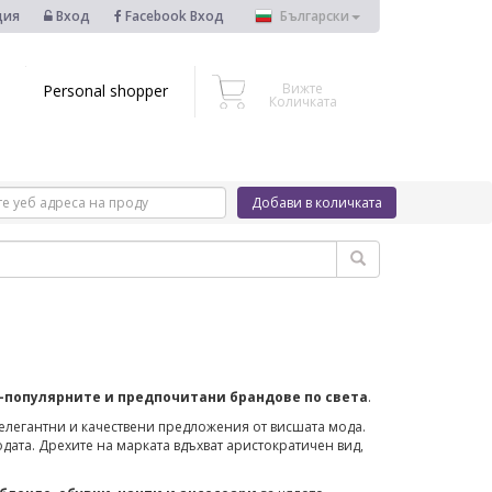
ция
Вход
Facebook Вход
Български
Вижте
Personal shopper
Количката
Добави в количката
ай-популярните и предпочитани брандове по света
.
 елегантни и качествени предложения от висшата мода.
дата. Дрехите на марката вдъхват аристократичен вид,