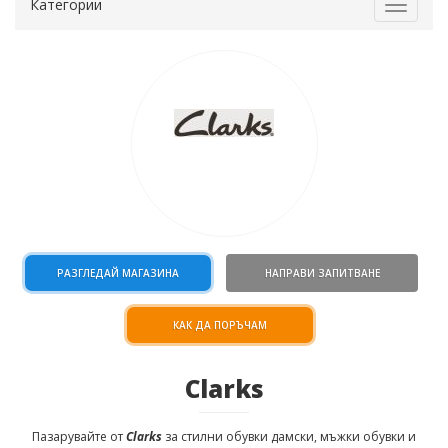
Категории
Toggle
navigat
РАЗГЛЕДАЙ МАГАЗИНА
НАПРАВИ ЗАПИТВАНЕ
КАК ДА ПОРЪЧАМ
Clarks
Пазарувайте от
Clarks
за
стилни обувки
дамски
, мъжки
обувки
и