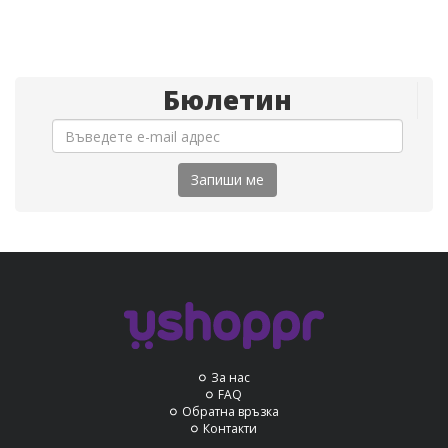
Бюлетин
Запиши ме
За нас
FAQ
Обратна връзка
Контакти