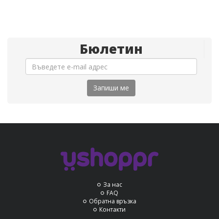
Бюлетин
Запиши ме
За нас
FAQ
Обратна връзка
Контакти