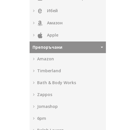
Ибей
Амазон
Apple
Препоръчани
Amazon
Timberland
Bath & Body Works
Zappos
Jomashop
6pm