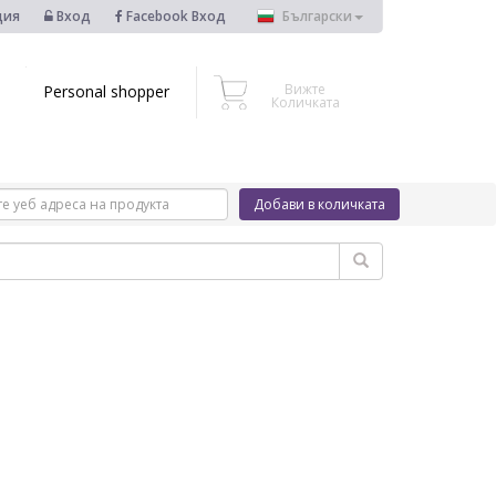
ция
Вход
Facebook Вход
Български
Вижте
Personal shopper
Количката
Добави в количката