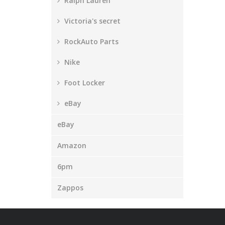
Ralph Lauren
Victoria's secret
RockAuto Parts
Nike
Foot Locker
eBay
eBay
Amazon
6pm
Zappos