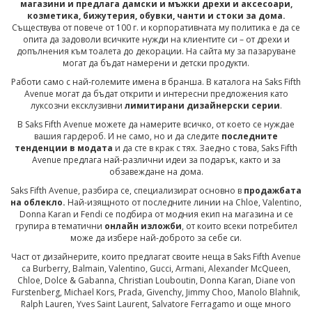
магазини и предлага дамски и мъжки дрехи и аксесоари,
козметика, бижутерия, обувки, чанти и стоки за дома.
Съществува от повече от 100 г. и корпоративната му политика е да се
опита да задоволи всичките нужди на клиентите си – от дрехи и
допълнения към тоалета до декорации. На сайта му за пазаруване
могат да бъдат намерени и детски продукти.
Работи само с най-големите имена в бранша. В каталога на Saks Fifth
Avenue могат да бъдат открити и интересни предложения като
луксозни ексклузивни
лимитирани дизайнерски серии
.
В Saks Fifth Avenue можете да намерите всичко, от което се нуждае
вашия гардероб. И не само, но и да следите
последните
тенденции в модата
и да сте в крак с тях. Заедно с това, Saks Fifth
Avenue предлага най-различни идеи за подарък, както и за
обзавеждане на дома.
Saks Fifth Avenue, разбира се, специализират основно в
продажбата
на облекло.
Най-изящното от последните линии на Chloe, Valentino,
Donna Karan и Fendi се подбира от модния екип на магазина и се
групира в тематични
онлайн изложби
, от които всеки потребител
може да избере най-доброто за себе си.
Част от дизайнерите, които предлагат своите неща в Saks Fifth Avenue
са Burberry, Balmain, Valentino, Gucci, Armani, Alexander McQueen,
Chloe, Dolce & Gabanna, Christian Louboutin, Donna Karan, Diane von
Furstenberg, Michael Kors, Prada, Givenchy, Jimmy Choo, Manolo Blahnik,
Ralph Lauren, Yves Saint Laurent, Salvatore Ferragamo и още много