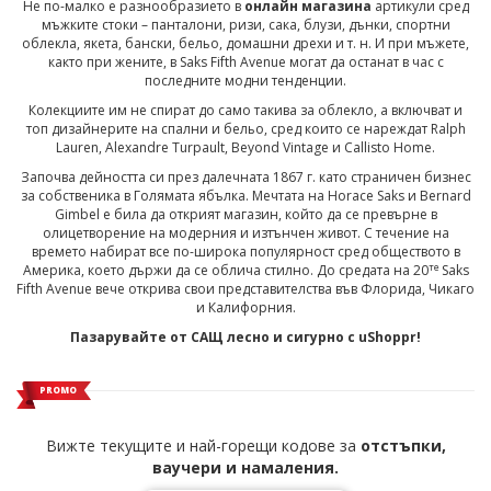
Не по-малко е разнообразието в
онлайн магазина
артикули сред
мъжките стоки – панталони, ризи, сака, блузи, дънки, спортни
облекла, якета, бански, бельо, домашни дрехи и т. н. И при мъжете,
както при жените, в Saks Fifth Avenue могат да останат в час с
последните модни тенденции.
Колекциите им не спират до само такива за облекло, а включват и
топ дизайнерите на спални и бельо, сред които се нареждат Ralph
Lauren, Alexandre Turpault, Beyond Vintage и Callisto Home.
Започва дейността си през далечната 1867 г. като страничен бизнес
за собственика в Голямата ябълка. Мечтата на Horace Saks и Bernard
Gimbel е била да открият магазин, който да се превърне в
олицетворение на модерния и изтънчен живот. С течение на
времето набират все по-широка популярност сред обществото в
те
Америка, което държи да се облича стилно. До средата на 20
Saks
Fifth Avenue вече открива свои представителства във Флорида, Чикаго
и Калифорния.
Пазарувайте от САЩ лесно и сигурно с uShoppr!
PROMO
Вижте текущите и най-горещи кодове за
отстъпки,
ваучери и намаления.