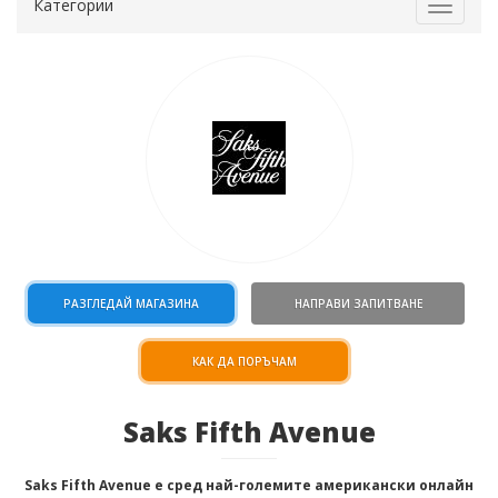
Категории
Toggle
navigat
РАЗГЛЕДАЙ МАГАЗИНА
НАПРАВИ ЗАПИТВАНЕ
КАК ДА ПОРЪЧАМ
Saks Fifth Avenue
Saks Fifth Avenue е сред най-големите американски онлайн