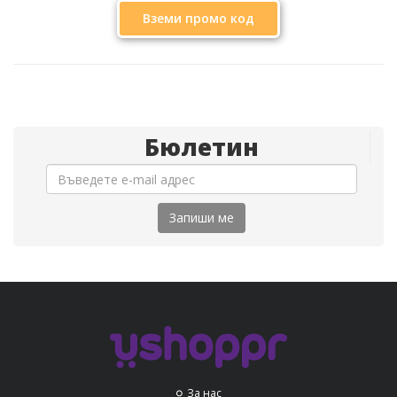
Вземи промо код
Бюлетин
Запиши ме
За нас