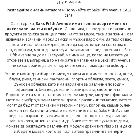
други марки.
Разгледайте онлайн каталога и Поръчайте от Saks Fifth Avenue САЩ
сега!
Освен дрехи,
Saks Fifth Avenue имат голям асортимент от
аксесоари, чанти и обувки.
Също така, те предлагат и различни
продукти за грижа за лице и тяло, както за мъже, така и за жени. Това
включва и всякакви марки дамски и мъжки парфюми. За тези от вас,
които искат обзавеждане, което да кореспондира със стила в
гардероба им, могат да разгледат различните предложения на Saks
Fifth Avenue за дома. В случай, че има нещо, което не можете да
откриете в България, а го намирате в магазина на Saks Fifth Avenue,
не се колебайте да си го поръчате сега с помощта на ushoppr.
Жените могат да избират измежду голям асортимент от рокли, поли,
блузи, ризи, тениски, панталони, спортни облекла, якета, дънки,
дънкови облекла, като има варианти за различни поводи –
официални, бизнес, домшни, всекидневни, спортни и т.н.
Вариантите са много, като има семпли модели, модели с флорални
мотиви, с избродирани мотиви, дрехи с различни тематики, като те
могат да бъдат от всякакви материи – памук, коприна, кашмир, лен,
кожа и т.н. За почитателките на кожените палта, Saks Fifth Avenue
предлагат варианти с лисича кожа, палта от норка, самур, чинчила,
заешка кожа, агнешка кожа и др. А ако сте от по-пухкавите дами,
можете да разгледате различните модели дрехи тип Plus Size и да си
изберете модел, който да подчертава правилните ви черти.