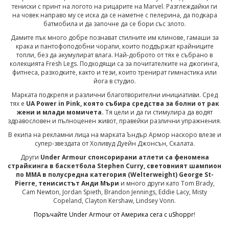
тениски с принт на логото на рицарите на Marvel. Разглеждайки ги
на човек направо му се иска да се наметне с пелерина, да подкара
батмобила и да започне да се бори със злото.
Дамите пък много добре познават стилните им клинове, гамаши за
крака и пантофоподобни чорапи, които поддържат крайниците
топли, без да акумулират влага. Най-доброто от тях е събрано в
колекцията Fresh Legs. Подходящи са за почитателките на джогинга,
фитнеса, разходките, както и тези, които тренират гимнастика или
йога в студио.
Марката подкрепя и различни благотворителни инициативи. Сред
тях е
UA Power in Pink, която събира средства за болни от рак
жени и млади момичета.
Тя цели и да ги стимулира да водят
здравословен и пълноценен живот, правейки различни упражнения.
В екипа на рекламни лица на марката Ъндър Армор наскоро влезе и
супер-звездата от Холивуд Дуейн Джонсън, Скалата.
Други
Under Armour спонсорирани атлети са феномена
страйкинга в баскетбола Stephen Curry, световният шампион
по ММА в полусредна категория (Welterweight) George St-
Pierre, тенисистът Анди Мъри
и много други като Tom Brady,
Cam Newton, Jordan Spieth, Brandon Jennings, Eddie Lacy, Misty
Copeland, Clayton Kershaw, Lindsey Vonn.
Поръчайте Under Armour от Америка сега с uShoppr
!