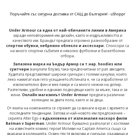
Поръчайте със сигурна доставка от САЩ до България! - uShoppr
Under Armour са една от най-обичаните линии в Америка
заради неповторимия им дизайн, както и издръжливостта и
качеството им. Брандът предлага огромно разнообразие от
спортни обувки, небрежно облекло и аксесоари.
Спонсори са
на много спортни събития и няколко футболни и баскетболни
отбора.
Запазена марка на Ъндър Армор са т.нар. hoodies или
суитчери
(качулати блузи), така предпочитани от рап звездите.
Худитата представляват широки суичъри с големи качулки, които
леко намигат към гето-усещането.Истината е, че са изработени от
изключително фин и мек памук и са много нежни на допир.
Разтегливи, удобни и еднакво подходящи както за мъже, така и за
жени.
Онлайн магазинът Under Armour
предлага различни
колекции за двата пола, както и за деца.
От екипа на компанията се стремят да са винаги в крак с времето и
последните тенденции. Затова и най-новото им предложение –
серията Alter Ego е
вдъхновена от излезналия наскоро филм
Batman v Superman
. Under Armour буквално разполагат с костюми
на известните комикс герои! Мотиви на Captain America също са
вкарани в колекцията. Освен тях тя включва и суичъри, ръкавици и