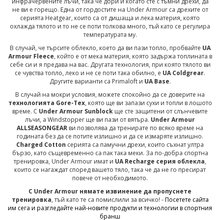
инфрачервените лъчи, така че дори и когато сте с тъмни дрехи, да
не ви е горещо. Една от гордостите на Under Armour са дрехите от
серията Heatgear, които са от дишаща и лека материя, която
охлажда тялото и то не се поти толкова много, тъй като се регулира
температурата му.
В случай, че търсите облекло, което да ви пази топло, пробвайте
UA
Armour Fleece
, който е от мека материя, която задържа топлината в
себе си и я предава на вас. Другата технология, при която тялото ви
се чувства топло, леко и не се поти така обилно, е
UA Coldgrear
.
Другите варианти са Primaloft и
UA Base
.
В случай на мокри условия, можете спокойно да се доверите на
технологията Gore-Tex
, която ще ви запази сухи и топли в лошото
време. С
Under Armour Sunblock
ще сте защитени от слънчевите
лъчи, а Windstopper ще ви пази от вятъра.
Under Armour
ALLSEASONGEAR
ви позволява да тренирате по всяко време на
годината без да се потите излишно и да се измаряте излишно.
Charged Cotton
серията са памучни дрехи, които съхнат ултра
бързо, като същевременно са пак така меки. За по-добра спортна
тренировка, Under Armour имат и
UA Recharge серия облекла
,
които се нагаждат според вашето тяло, така че да не го пресират
повече от необходимото.
С Under Armour нямате извинение да пропуснете
тренировка
, тъй като те са помислили за всичко! -
Посетете сайта
им сега и разгледайте най-новите продукти и технологии в спортния
бранш