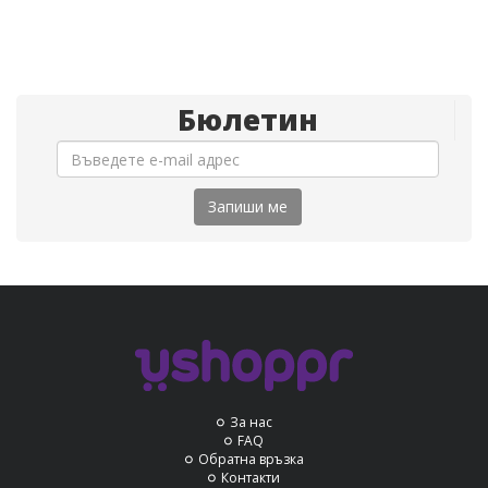
Бюлетин
Запиши ме
За нас
FAQ
Обратна връзка
Контакти