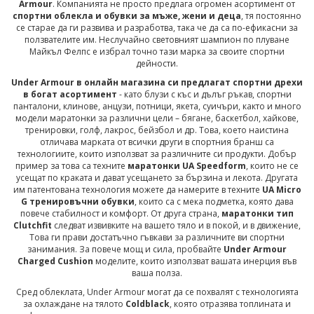
Armour
. Компанията не просто предлага огромен асортимент от
спортни облекла и обувки за мъже, жени и деца
, тя постоянно
се старае да ги развива и разработва, така че да са по-ефикасни за
ползвателите им. Неслучайно световният шампион по плуване
Майкъл Фелпс е избрал точно тази марка за своите спортни
дейности.
Under Armour в онлайн магазина си предлагат спортни дрехи
в богат асортимент
- като блузи с къс и дълъг ръкав, спортни
панталони, клинове, анцузи, потници, якета, суичъри, както и много
модели маратонки за различни цели – бягане, баскетбол, хайкове,
тренировки, голф, лакрос, бейзбол и др. Това, което наистина
отличава марката от всички други в спортния бранш са
технологиите, които използват за различните си продукти. Добър
пример за това са техните
маратонки UA Speedform
, които не се
усещат по краката и дават усещането за бързина и лекота. Другата
им патентована технология можете да намерите в техните
UA Micro
G тренировъчни обувки
, които са с мека подметка, която дава
повече стабилност и комфорт. От друга страна,
маратонки тип
Clutchfit
следват извивките на вашето тяло и в покой, и в движение,
Това ги прави достатъчно гъвкави за различните ви спортни
занимания. За повече мощ и сила, пробвайте
Under Armour
Charged Cushion
моделите, които използват вашата инерция във
ваша полза.
Сред облеклата, Under Armour могат да се похвалят с технологията
за охлаждане на тялото
Coldblack
, която отразява топлината и