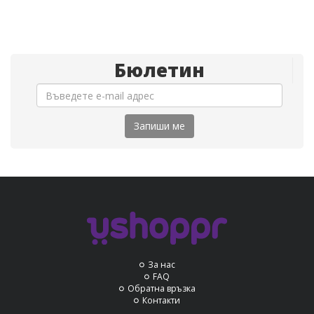
Бюлетин
Запиши ме
За нас
FAQ
Обратна връзка
Контакти