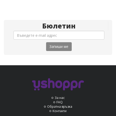
Бюлетин
Запиши ме
За нас
FAQ
Обратна връзка
Контакти