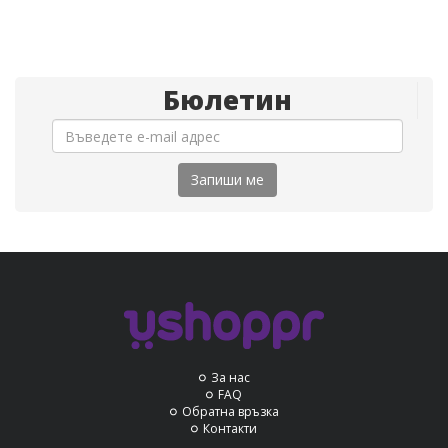
Бюлетин
Запиши ме
За нас
FAQ
Обратна връзка
Контакти