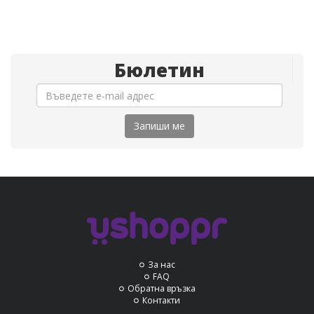
Бюлетин
Запиши ме
За нас
FAQ
Обратна връзка
Контакти