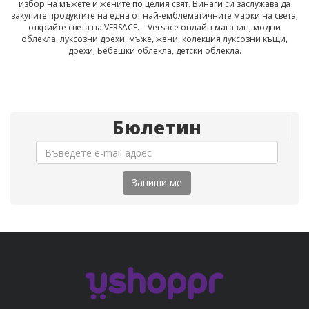
избор на мъжете и жените по целия свят. Винаги си заслужава да
закупите продуктите на една от най-емблематичните марки на света,
открийте света на VERSACE.
Versace
онлайн магазин
,
модни
облекла
,
луксозни
дрехи,
мъже, жени,
колекция
луксозни къщи
,
дрехи,
Бебешки облекла
,
детски облекла.
Бюлетин
Запиши ме