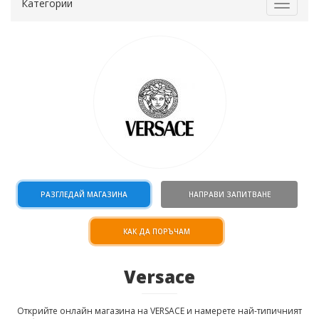
Категории
Toggle
navigat
РАЗГЛЕДАЙ МАГАЗИНА
НАПРАВИ ЗАПИТВАНЕ
КАК ДА ПОРЪЧАМ
Versace
Открийте онлайн магазина на VERSACE и намерете най-типичният